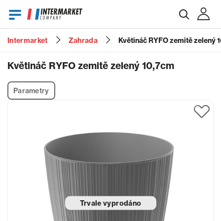
Intermarket
Zahrada
Květináč RYFO zemitě zelený 
E-mail
Květináč RYFO zemitě zelený 10,7cm
Parametry
Heslo
Zapomenuté heslo?
Trvale vyprodáno