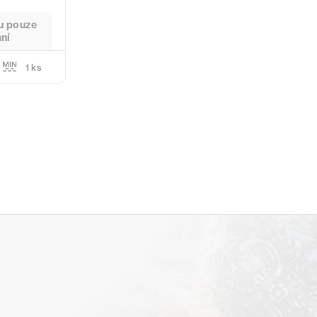
u pouze
aní
1 ks