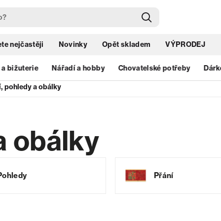
te nejčastěji
Novinky
Opět skladem
VÝPRODEJ
 a bižuterie
Nářadí a hobby
Chovatelské potřeby
Dárk
í, pohledy a obálky
a obálky
Pohledy
Přání