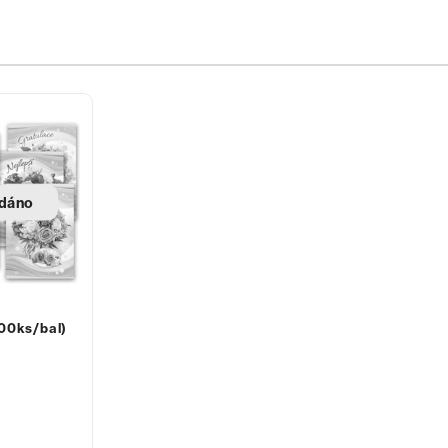
odáno
00ks/bal)