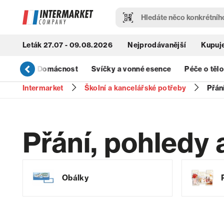
Leták 27.07 - 09.08.2026
Nejprodávanější
Kupuje
& Úklid
Domácnost
Svíčky a vonné esence
Péče o tělo
Intermarket
Školní a kancelářské potřeby
Přán
Přání, pohledy 
Obálky