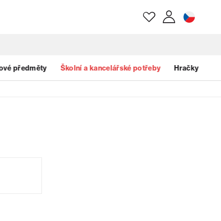
E-mail
ové předměty
Školní a kancelářské potřeby
Hračky
Heslo
Zapomenuté heslo?