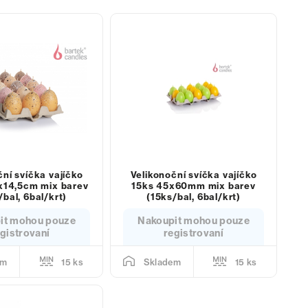
ční svíčka vajíčko
Velikonoční svíčka vajíčko
x14,5cm mix barev
15ks 45x60mm mix barev
/bal, 6bal/krt)
(15ks/bal, 6bal/krt)
it mohou pouze
Nakoupit mohou pouze
gistrovaní
registrovaní
15 ks
15 ks
em
Skladem