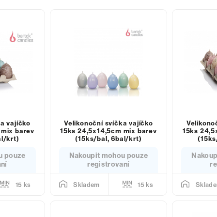
a vajíčko
Velikonoční svíčka vajíčko
Velikono
 mix barev
15ks 24,5x14,5cm mix barev
15ks 24,5
l/krt)
(15ks/bal, 6bal/krt)
(15ks
u pouze
Nakoupit mohou pouze
Nakoup
aní
registrovaní
re
15 ks
15 ks
Skladem
Sklad