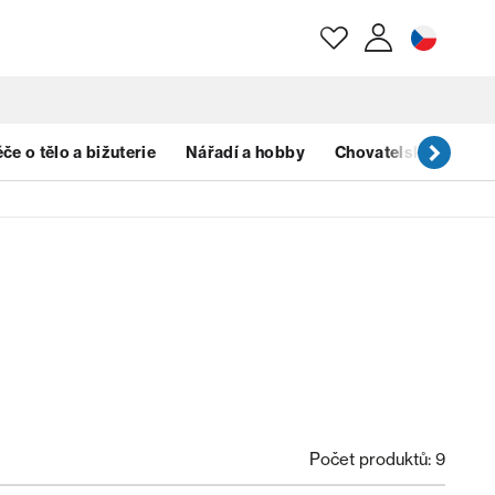
E-mail
če o tělo a bižuterie
Nářadí a hobby
Chovatelské potřeb
Heslo
Zapomenuté heslo?
Počet produktů: 9