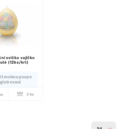
ční svíčka vajíčko
luté (12ks/krt)
it mohou pouze
gistrovaní
3 ks
em
24