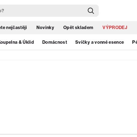
te nejčastěji
Novinky
Opět skladem
VÝPRODEJ
oupelna & Úklid
Domácnost
Svíčky a vonné esence
Pé