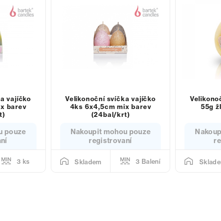
a vajíčko
Velikonoční svíčka vajíčko
Velikono
x barev
4ks 6x4,5cm mix barev
55g ž
t)
(24bal/krt)
u pouze
Nakoupit mohou pouze
Nakoup
aní
registrovaní
re
3 ks
3 Balení
Skladem
Sklad