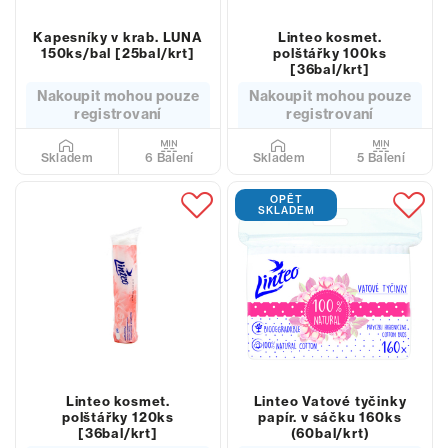
Kapesníky v krab. LUNA
Linteo kosmet.
150ks/bal [25bal/krt]
polštářky 100ks
[36bal/krt]
Nakoupit mohou pouze
Nakoupit mohou pouze
registrovaní
registrovaní
6 Balení
5 Balení
Skladem
Skladem
OPĚT
SKLADEM
Linteo kosmet.
Linteo Vatové tyčinky
polštářky 120ks
papír. v sáčku 160ks
[36bal/krt]
(60bal/krt)