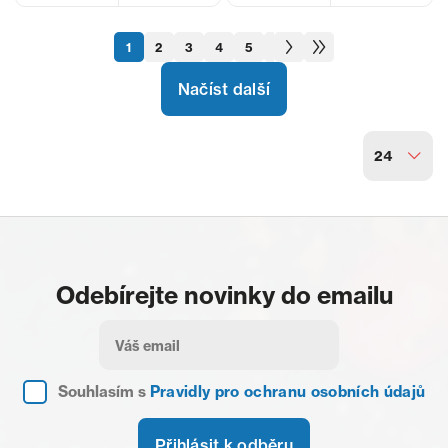
1
2
3
4
5
6
7
8
9
10
Načíst další
24
Odebírejte novinky do emailu
Souhlasím s
Pravidly pro ochranu osobních údajů
Přihlásit k odběru