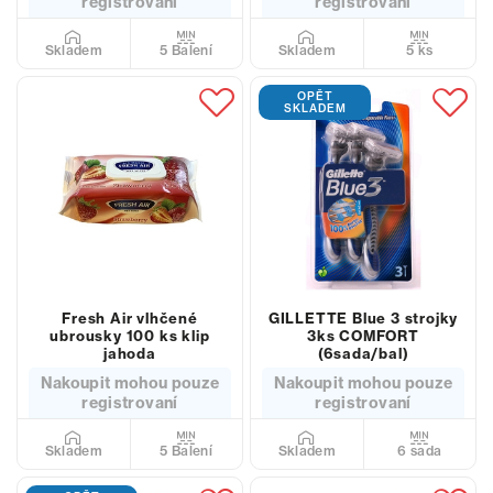
registrovaní
registrovaní
5 Balení
5 ks
Skladem
Skladem
OPĚT
SKLADEM
Fresh Air vlhčené
GILLETTE Blue 3 strojky
ubrousky 100 ks klip
3ks COMFORT
jahoda
(6sada/bal)
Nakoupit mohou pouze
Nakoupit mohou pouze
registrovaní
registrovaní
5 Balení
6 sada
Skladem
Skladem