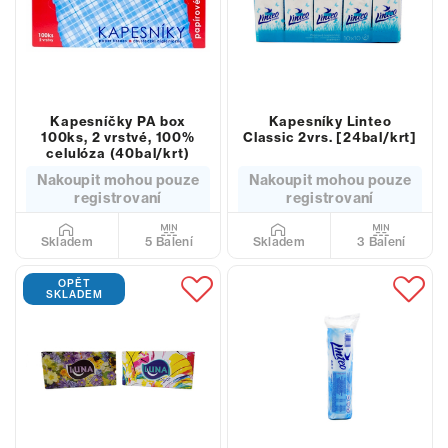
Kapesníčky PA box
Kapesníky Linteo
100ks, 2 vrstvé, 100%
Classic 2vrs. [24bal/krt]
celulóza (40bal/krt)
Nakoupit mohou pouze
Nakoupit mohou pouze
registrovaní
registrovaní
5 Balení
3 Balení
Skladem
Skladem
OPĚT
SKLADEM