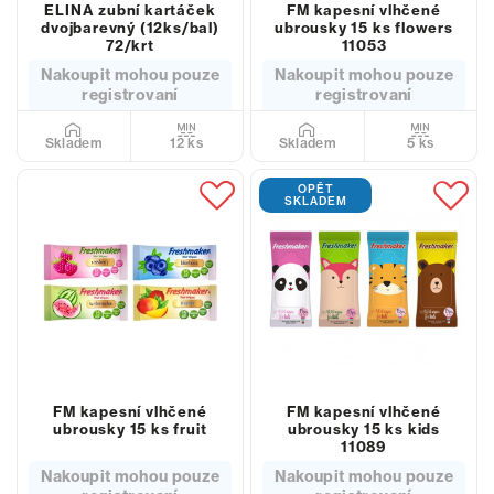
ELINA zubní kartáček
FM kapesní vlhčené
dvojbarevný (12ks/bal)
ubrousky 15 ks flowers
72/krt
11053
Nakoupit mohou pouze
Nakoupit mohou pouze
registrovaní
registrovaní
12 ks
5 ks
Skladem
Skladem
OPĚT
SKLADEM
FM kapesní vlhčené
FM kapesní vlhčené
ubrousky 15 ks fruit
ubrousky 15 ks kids
11089
Nakoupit mohou pouze
Nakoupit mohou pouze