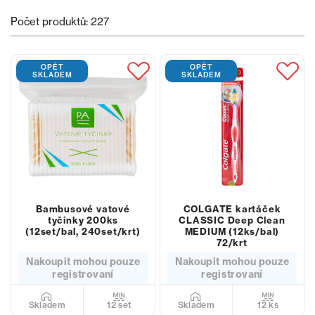
Počet produktů: 227
OPĚT
OPĚT
SKLADEM
SKLADEM
Bambusové vatové
COLGATE kartáček
tyčinky 200ks
CLASSIC Deep Clean
(12set/bal, 240set/krt)
MEDIUM (12ks/bal)
72/krt
Nakoupit mohou pouze
Nakoupit mohou pouze
registrovaní
registrovaní
12 set
12 ks
Skladem
Skladem