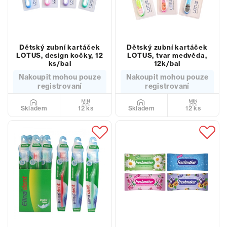
Dětský zubní kartáček
Dětský zubní kartáček
LOTUS, design kočky, 12
LOTUS, tvar medvěda,
ks/bal
12k/bal
Nakoupit mohou pouze
Nakoupit mohou pouze
registrovaní
registrovaní
12 ks
12 ks
Skladem
Skladem