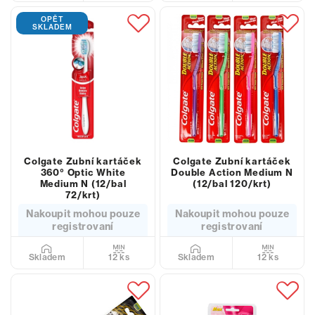
OPĚT
SKLADEM
Colgate Zubní kartáček
Colgate Zubní kartáček
360° Optic White
Double Action Medium N
Medium N (12/bal
(12/bal 120/krt)
72/krt)
Nakoupit mohou pouze
Nakoupit mohou pouze
registrovaní
registrovaní
12 ks
12 ks
Skladem
Skladem