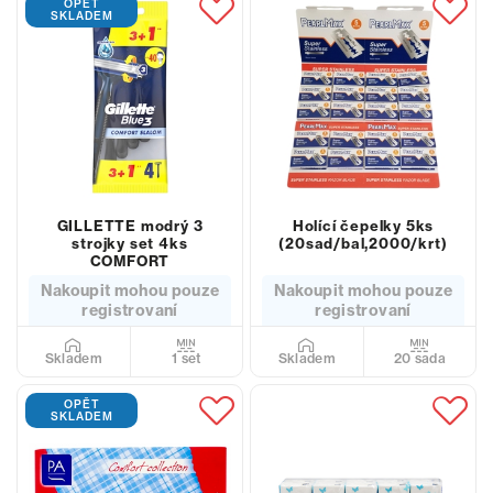
OPĚT
SKLADEM
GILLETTE modrý 3
Holící čepelky 5ks
strojky set 4ks
(20sad/bal,2000/krt)
COMFORT
Nakoupit mohou pouze
Nakoupit mohou pouze
registrovaní
registrovaní
1 set
20 sada
Skladem
Skladem
OPĚT
SKLADEM