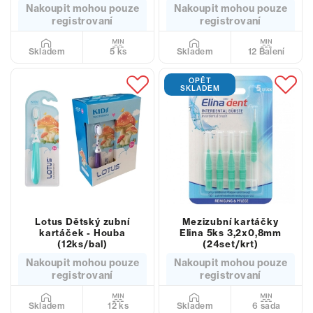
Nakoupit mohou pouze
Nakoupit mohou pouze
registrovaní
registrovaní
5 ks
12 Balení
Skladem
Skladem
OPĚT
SKLADEM
Lotus Dětský zubní
Mezizubní kartáčky
kartáček - Houba
Elina 5ks 3,2x0,8mm
(12ks/bal)
(24set/krt)
Nakoupit mohou pouze
Nakoupit mohou pouze
registrovaní
registrovaní
12 ks
6 sada
Skladem
Skladem