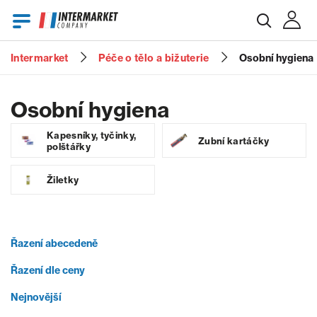
Intermarket
Péče o tělo a bižuterie
Osobní hygiena
E-mail
Osobní hygiena
Kapesníky, tyčinky,
Zubní kartáčky
Heslo
polštářky
Žiletky
Zapomenuté heslo?
Řazení abecedeně
Řazení dle ceny
Nejnovější