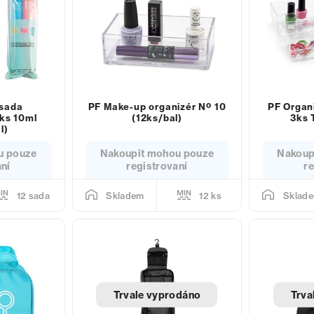
 sada
PF Make-up organizér Nº 10
PF Organ
ks 10ml
(12ks/bal)
3ks 
l)
u pouze
Nakoupit mohou pouze
Nakoup
aní
registrovaní
re
12 sada
12 ks
Skladem
Sklad
Trvale vyprodáno
Trva