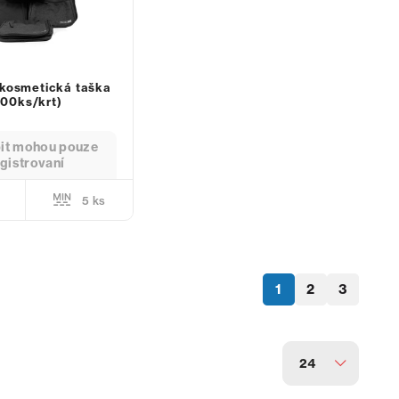
 kosmetická taška
100ks/krt)
it mohou pouze
gistrovaní
5 ks
1
2
3
24