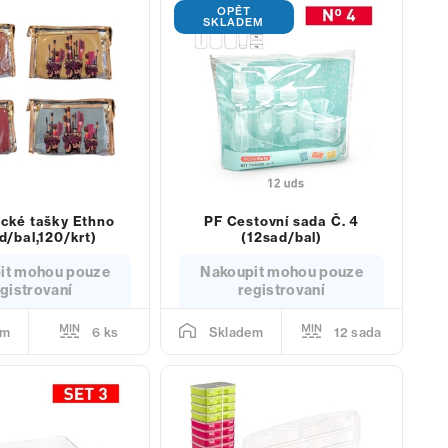
OPĚT
SKLADEM
cké tašky Ethno
PF Cestovní sada Č. 4
d/bal,120/krt)
(12sad/bal)
it mohou pouze
Nakoupit mohou pouze
gistrovaní
registrovaní
6 ks
12 sada
em
Skladem