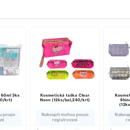
y 60ml 3ks
Kosmetická taška Clear
Kosmet
0/krt)
Neon (12ks/bal,240/krt)
Shin
(12ks
u pouze
Nakoupit mohou pouze
Nakoup
aní
registrovaní
re