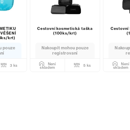
METIKU
Cestovní kosmetická taška
Cestovní
AVĚŠENÍ
(100ks/krt)
(
ks/krt)
u pouze
Nakoupit mohou pouze
Nakoup
aní
registrovaní
re
Není
Není
3 ks
5 ks
skladem
skladem