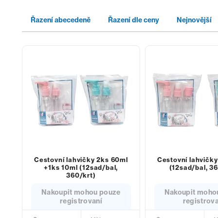
Řazení abecedeně
Řazení dle ceny
Nejnovější
Cestovní lahvičky 2ks 60ml
Cestovní lahvičk
+1ks 10ml (12sad/bal,
(12sad/bal, 36
360/krt)
Nakoupit mohou pouze
Nakoupit moho
registrovaní
registrov