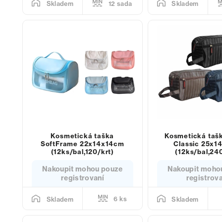
12 sada
Skladem
Skladem
Kosmetická taška
Kosmetická tašk
SoftFrame 22x14x14cm
Classic 25x1
(12ks/bal,120/krt)
(12ks/bal,24
Nakoupit mohou pouze
Nakoupit moho
registrovaní
registrov
6 ks
Skladem
Skladem