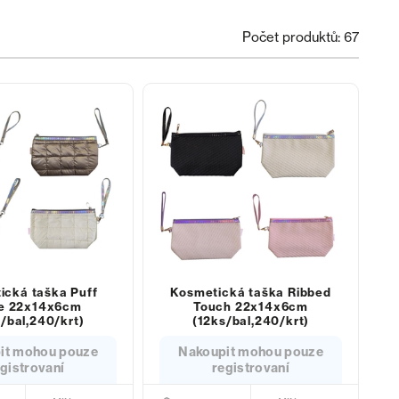
Počet produktů: 67
ická taška Puff
Kosmetická taška Ribbed
e 22x14x6cm
Touch 22x14x6cm
/bal,240/krt)
(12ks/bal,240/krt)
it mohou pouze
Nakoupit mohou pouze
gistrovaní
registrovaní