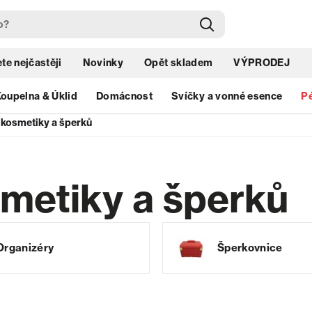
te nejčastěji
Novinky
Opět skladem
VÝPRODEJ
oupelna & Úklid
Domácnost
Svíčky a vonné esence
Pé
kosmetiky a šperků
metiky a šperků
Organizéry
Šperkovnice