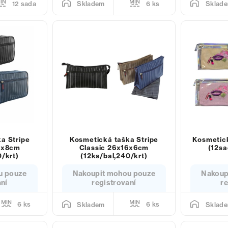
12 sada
6 ks
Skladem
Sklad
a Stripe
Kosmetická taška Stripe
Kosmetick
4x8cm
Classic 26x16x6cm
(12sa
0/krt)
(12ks/bal,240/krt)
u pouze
Nakoupit mohou pouze
Nakoup
aní
registrovaní
re
6 ks
6 ks
Skladem
Sklad