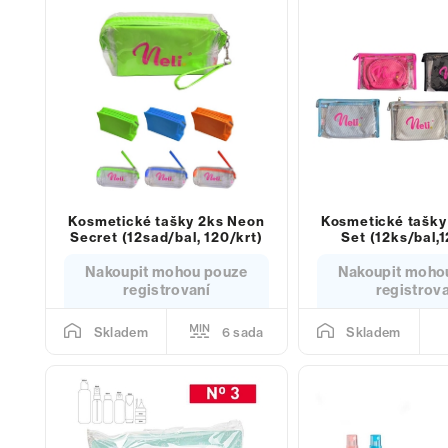
Kosmetické tašky 2ks Neon
Kosmetické tašky
Secret (12sad/bal, 120/krt)
Set (12ks/bal,1
Nakoupit mohou pouze
Nakoupit moho
registrovaní
registrov
6 sada
Skladem
Skladem