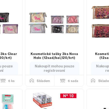
 3ks Clear
Kosmetické tašky 3ks Nova
Kosmeti
20/krt)
Holo (12sad/bal,120/krt)
(12sa
u pouze
Nakoupit mohou pouze
Nakoup
aní
registrovaní
re
6 ks
6 sada
Skladem
Sklad