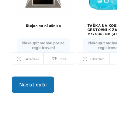
Stojan na náušnice
TAŠKA NA KOS
CESTOVNÍ K Z
27x18X8 CM (48
Nakoupit mohou pouze
Nakoupit moho
registrovaní
registrov
1 ks
Skladem
Skladem
Načíst další