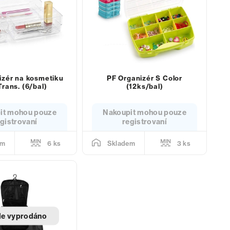
izér na kosmetiku
PF Organizér S Color
Trans. (6/bal)
(12ks/bal)
it mohou pouze
Nakoupit mohou pouze
gistrovaní
registrovaní
6 ks
3 ks
em
Skladem
le vyprodáno