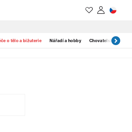
E-mail
če o tělo a bižuterie
Nářadí a hobby
Chovatelské potřeb
Heslo
Zapomenuté heslo?