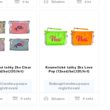
6 ks
6 ks
em
Skladem
é tašky 2ks Clear
Kosmetické tašky 2ks Love
d/bal,120/krt)
Pop (12sad/bal,120/krt)
it mohou pouze
Nakoupit mohou pouze
gistrovaní
registrovaní
6 sada
6 sada
em
Skladem