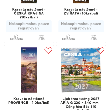
Kravata nástěnné -
Kravata nástěnné -
ČESKÁ KRAJINA
ZVÍŘATA (10ks/bal)
(10ks/bal)
Nakoupit mohou pouze
Nakoupit mohou pouze
registrovaní
registrovaní
5 ks
5 ks
Skladem
Skladem
Kravata nástěnné
Lịch treo tường 2027
PROVENCE - (10ks/bal)
ARIA G 320 × 340 mm –
Cộng hòa Séc (10