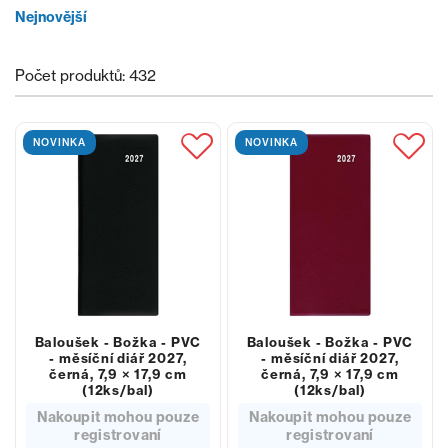
Nejnovější
Počet produktů: 432
NOVINKA
NOVINKA
Baloušek - Božka - PVC
Baloušek - Božka - PVC
- měsíční diář 2027,
- měsíční diář 2027,
černá, 7,9 × 17,9 cm
černá, 7,9 × 17,9 cm
(12ks/bal)
(12ks/bal)
Nakoupit mohou pouze
Nakoupit mohou pouze
registrovaní
registrovaní