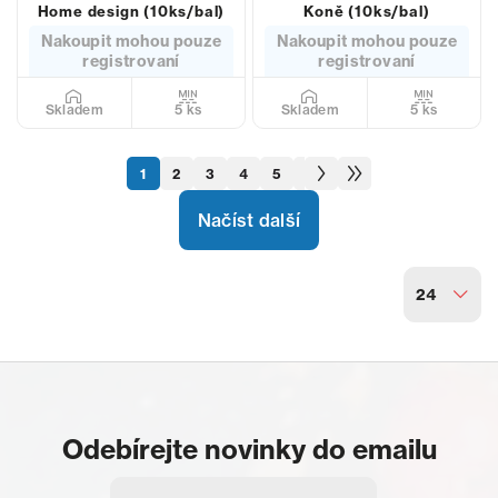
Home design (10ks/bal)
Koně (10ks/bal)
Nakoupit mohou pouze
Nakoupit mohou pouze
registrovaní
registrovaní
5 ks
5 ks
Skladem
Skladem
1
2
3
4
5
6
7
8
9
10
11
Načíst další
24
Odebírejte novinky do emailu