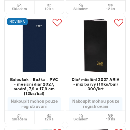
12 ks
12 ks
Skladem
Skladem
NOVINKA
Baloušek - Božka - PVC
Diář měsíční 2027 ARIA
- měsíční diář 2027,
- mix barvy (10ks/bal)
modrá, 7,9 × 17,9 cm
300/krt
(12ks/bal)
Nakoupit mohou pouze
Nakoupit mohou pouze
registrovaní
registrovaní
12 ks
10 ks
Skladem
Skladem