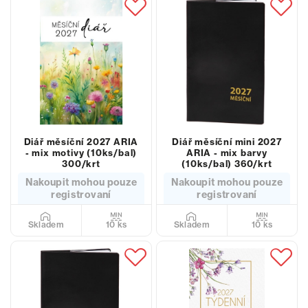
Diář měsíční 2027 ARIA
Diář měsíční mini 2027
- mix motivy (10ks/bal)
ARIA - mix barvy
300/krt
(10ks/bal) 360/krt
Nakoupit mohou pouze
Nakoupit mohou pouze
registrovaní
registrovaní
10 ks
10 ks
Skladem
Skladem