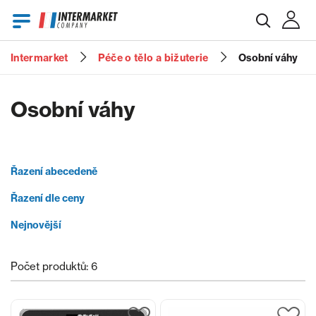
Intermarket
Péče o tělo a bižuterie
Osobní váhy
E-mail
Osobní váhy
Heslo
Řazení abecedeně
Řazení dle ceny
Zapomenuté heslo?
Nejnovější
Počet produktů: 6