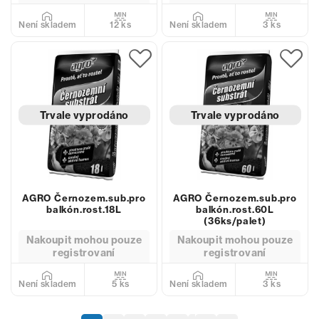
12 ks
3 ks
Není skladem
Není skladem
Trvale vyprodáno
Trvale vyprodáno
AGRO Černozem.sub.pro
AGRO Černozem.sub.pro
balkón.rost.18L
balkón.rost.60L
(36ks/palet)
Nakoupit mohou pouze
Nakoupit mohou pouze
registrovaní
registrovaní
5 ks
3 ks
Není skladem
Není skladem