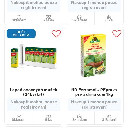
Nakoupit mohou pouze
Nakoupit mohou pouze
registrovaní
registrovaní
6 sada
6 ks
Skladem
Skladem
OPĚT
SKLADEM
Lapač ovocných mušek
ND Ferramol - Příprava
(24ks/krt)
proti slimákům 1kg
Nakoupit mohou pouze
Nakoupit mohou pouze
registrovaní
registrovaní
6 ks
3 Balení
Skladem
Skladem