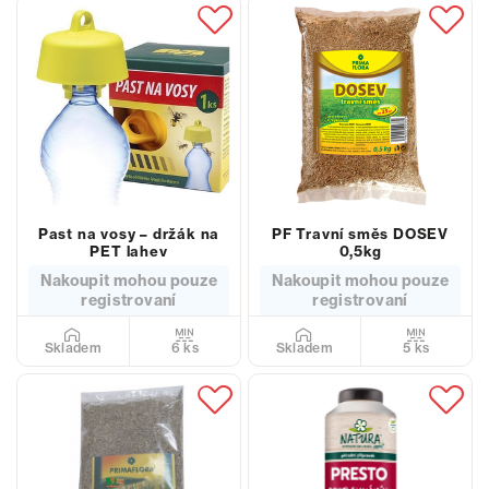
Past na vosy – držák na
PF Travní směs DOSEV
PET lahev
0,5kg
Nakoupit mohou pouze
Nakoupit mohou pouze
registrovaní
registrovaní
6 ks
5 ks
Skladem
Skladem