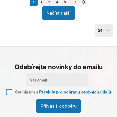
1
2
3
4
5
6
Načíst další
24
Odebírejte novinky do emailu
Souhlasím s
Pravidly pro ochranu osobních údajů
Přihlásit k odběru