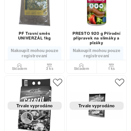
PF Travní směs
PRESTO 920 g Přírodní
UNIVERZÁL 1kg
přípravek na slimáky a
plzáky
Nakoupit mohou pouze
Nakoupit mohou pouze
registrovaní
registrovaní
3 ks
1 ks
Skladem
Skladem
Trvale vyprodáno
Trvale vyprodáno