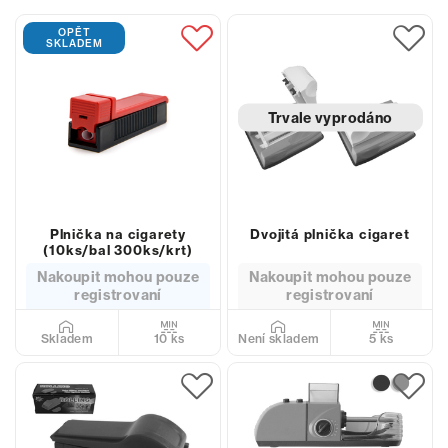
OPĚT
SKLADEM
Trvale vyprodáno
Plnička na cigarety
Dvojitá plnička cigaret
(10ks/bal 300ks/krt)
Nakoupit mohou pouze
Nakoupit mohou pouze
registrovaní
registrovaní
10 ks
5 ks
Skladem
Není skladem