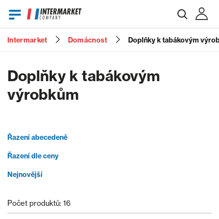
Intermarket
Domácnost
Doplňky k tabákovým výro
E-mail
Doplňky k tabákovým
výrobkům
Heslo
Řazení abecedeně
Zapomenuté heslo?
Řazení dle ceny
Nejnovější
Počet produktů: 16