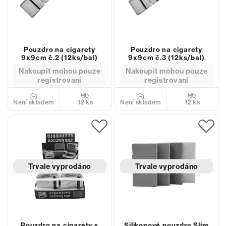
Pouzdro na cigarety
Pouzdro na cigarety
9x9cm č.2 (12ks/bal)
9x9cm č.3 (12ks/bal)
Nakoupit mohou pouze
Nakoupit mohou pouze
registrovaní
registrovaní
12 ks
12 ks
Není skladem
Není skladem
Trvale vyprodáno
Trvale vyprodáno
Pouzdro na cigarety s
Silikonové pouzdro Slim