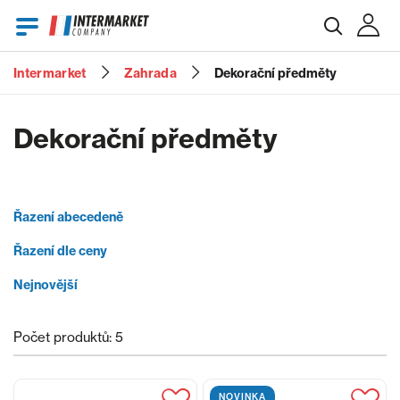
Intermarket
Zahrada
Dekorační předměty
E-mail
Dekorační předměty
Heslo
Řazení abecedeně
Řazení dle ceny
Zapomenuté heslo?
Nejnovější
Počet produktů: 5
NOVINKA