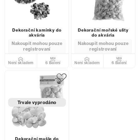
Dekorační kamínky do
Dekorační mořské ulity
akvária
do akvária
Nakoupit mohou pouze
Nakoupit mohou pouze
registrovaní
registrovaní
6 Balení
6 Balení
Není skladem
Není skladem
Trvale vyprodáno
Dekorační mušle do