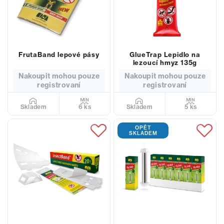
FrutaBand lepové pásy
GlueTrap Lepidlo na
lezoucí hmyz 135g
Nakoupit mohou pouze
Nakoupit mohou pouze
registrovaní
registrovaní
6 ks
5 ks
Skladem
Skladem
OPĚT
SKLADEM