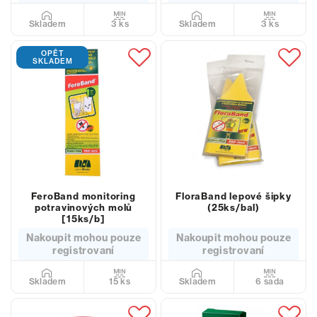
3 ks
3 ks
Skladem
Skladem
OPĚT
SKLADEM
FeroBand monitoring
FloraBand lepové šipky
potravinových molů
(25ks/bal)
[15ks/b]
Nakoupit mohou pouze
Nakoupit mohou pouze
registrovaní
registrovaní
15 ks
6 sada
Skladem
Skladem