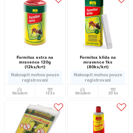
Formitox extra na
Formitox křída na
mravence 120g
mravence 1ks
(12ks/krt)
(80ks/krt)
Nakoupit mohou pouze
Nakoupit mohou pouze
registrovaní
registrovaní
12 ks
20 ks
Skladem
Skladem