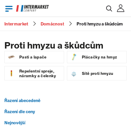
Intermarket
Domácnost
Proti hmyzu a škůdcům
E-mail
Proti hmyzu a škůdcům
Pasti a lapače
Plácačky na hmyz
Heslo
Repelentní spreje,
Sítě proti hmyzu
náramky a čelenky
Zapomenuté heslo?
Řazení abecedeně
Řazení dle ceny
Nejnovější