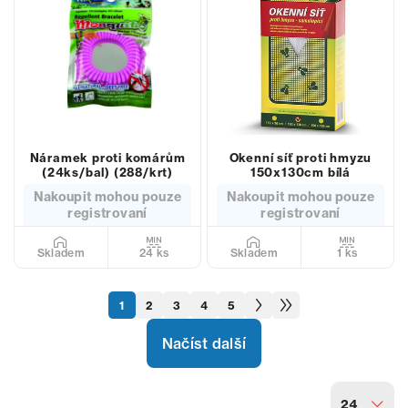
Náramek proti komárům
Okenní síť proti hmyzu
(24ks/bal) (288/krt)
150x130cm bílá
Nakoupit mohou pouze
Nakoupit mohou pouze
registrovaní
registrovaní
24 ks
1 ks
Skladem
Skladem
1
2
3
4
5
Načíst další
24