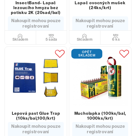
InsectBand- Lapač
Lapač ovocných mušek
lezoucího hmyzu bez
(24ks/krt)
potisku 2K (20sad/bal)
Nakoupit mohou pouze
Nakoupit mohou pouze
registrovaní
registrovaní
5 sada
6 ks
Skladem
Skladem
OPĚT
SKLADEM
Lepová past Glue Trap
Mucholapka (100ks/bal,
(10ks/bal,100/krt)
1000ks/krt)
Nakoupit mohou pouze
Nakoupit mohou pouze
registrovaní
registrovaní