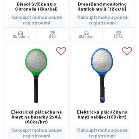
Bispol Svíčka sklo
DressBand monitoring
Citronella (6ks/bal)
šatních molů [12ks/b]
Nakoupit mohou pouze
Nakoupit mohou pouze
registrovaní
registrovaní
6 ks
12 ks
Skladem
Skladem
Elektrická plácačka na
Elektrická plácačka na
hmyz na baterky 2xAA
hmyz nabíjecí (60/krt)
(60ks/krt)
Nakoupit mohou pouze
Nakoupit mohou pouze
registrovaní
registrovaní