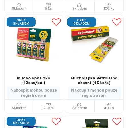
5 ks
100 ks
Skladem
Skladem
OPĚT
OPĚT
SKLADEM
SKLADEM
Mucholapka 5ks
Mucholapka VetroBand
(12sad/bal)
okenní [40ks/b]
Nakoupit mohou pouze
Nakoupit mohou pouze
registrovaní
registrovaní
12 sada
40 ks
Skladem
Skladem
OPĚT
SKLADEM