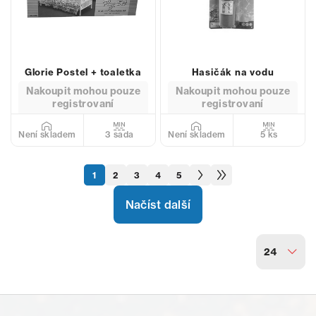
Glorie Postel + toaletka
Hasičák na vodu
Nakoupit mohou pouze
Nakoupit mohou pouze
registrovaní
registrovaní
3 sada
5 ks
Není skladem
Není skladem
1
2
3
4
5
Načíst další
24