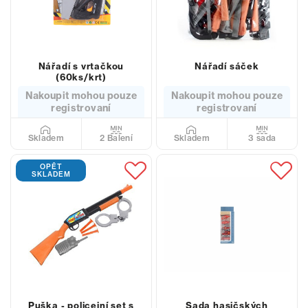
Nářadí s vrtačkou
Nářadí sáček
(60ks/krt)
Nakoupit mohou pouze
Nakoupit mohou pouze
registrovaní
registrovaní
2 Balení
3 sada
Skladem
Skladem
OPĚT
SKLADEM
Puška - policejní set s
Sada hasičských