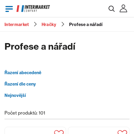
Intermarket
Hračky
Profese a nářadí
E-mail
Profese a nářadí
Heslo
Řazení abecedeně
Řazení dle ceny
Zapomenuté heslo?
Nejnovější
Počet produktů: 101