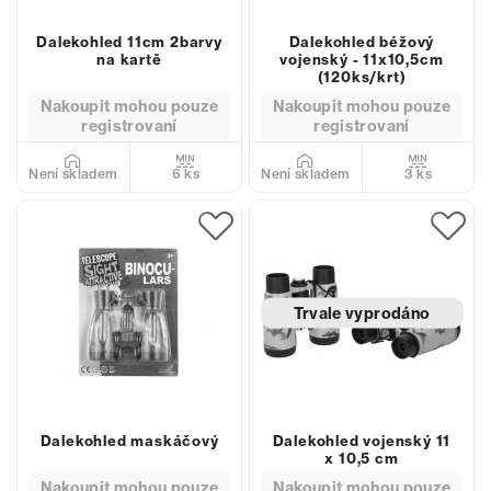
Dalekohled 11cm 2barvy
Dalekohled béžový
na kartě
vojenský - 11x10,5cm
(120ks/krt)
Nakoupit mohou pouze
Nakoupit mohou pouze
registrovaní
registrovaní
6 ks
3 ks
Není skladem
Není skladem
Trvale vyprodáno
Dalekohled maskáčový
Dalekohled vojenský 11
x 10,5 cm
Nakoupit mohou pouze
Nakoupit mohou pouze