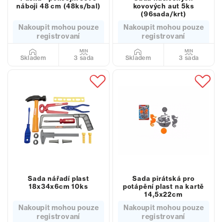
náboji 48 cm (48ks/bal)
kovových aut 5ks
(96sada/krt)
Nakoupit mohou pouze
Nakoupit mohou pouze
registrovaní
registrovaní
3 sada
3 sada
Skladem
Skladem
Sada nářadí plast
Sada pirátská pro
18x34x6cm 10ks
potápění plast na kartě
14,5x22cm
Nakoupit mohou pouze
Nakoupit mohou pouze
registrovaní
registrovaní