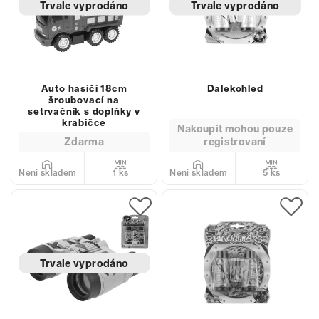
Trvale vyprodáno
Trvale vyprodáno
Auto hasiči 18cm
Dalekohled
šroubovací na
setrvačník s doplňky v
krabičce
Nakoupit mohou pouze
Zdarma
registrovaní
1 ks
5 ks
Není skladem
Není skladem
Trvale vyprodáno