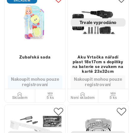
SKLADEM
Trvale vyprodáno
Zubařská sada
Aku Vrtačka nářadí
plast 18x17cm s doplňky
na baterie se zvukem na
kartě 23x32cm
Nakoupit mohou pouze
Nakoupit mohou pouze
registrovaní
registrovaní
5 ks
5 ks
Skladem
Není skladem