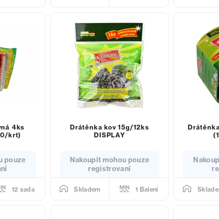
vná 4ks
Drátěnka kov 15g/12ks
Drátěnk
0/krt)
DISPLAY
(
u pouze
Nakoupit mohou pouze
Nakoup
aní
registrovaní
re
12 sada
1 Balení
Skladem
Sklad