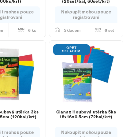
100ks/krt)
(20set/bal, 60set/krt)
it mohou pouze
Nakoupit mohou pouze
gistrovaní
registrovaní
6 ks
6 set
em
Skladem
OPĚT
SKLADEM
oubová utěrka 3ks
Clanax Houbová utěrka 5ks
5cm (120bal/krt)
18x16x0,5cm (72bal/krt)
it mohou pouze
Nakoupit mohou pouze