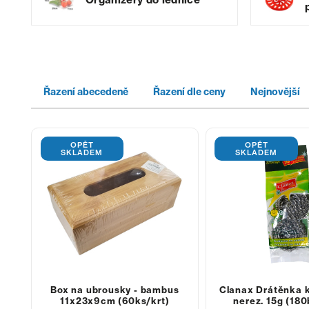
Řazení abecedeně
Řazení dle ceny
Nejnovější
OPĚT
OPĚT
SKLADEM
SKLADEM
Box na ubrousky - bambus
Clanax Drátěnka 
11x23x9cm (60ks/krt)
nerez. 15g (180