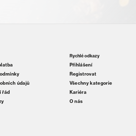
Rychlé odkazy
platba
Přihlášení
podmínky
Registrovat
obních údajů
Všechny kategorie
 řád
Kariéra
zy
O nás