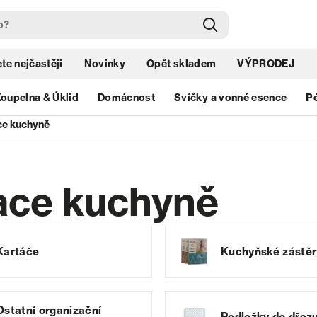
te nejčastěji
Novinky
Opět skladem
VÝPRODEJ
oupelna & Úklid
Domácnost
Svíčky a vonné esence
Pé
ce kuchyně
zace kuchyně
Kartáče
Kuchyňské zástěr
Ostatní organizační
Podložky do dřez