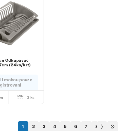
run Odkapávač
7cm (24ks/krt)
it mohou pouze
gistrovaní
3 ks
em
1
2
3
4
5
6
7
8
9
10
11