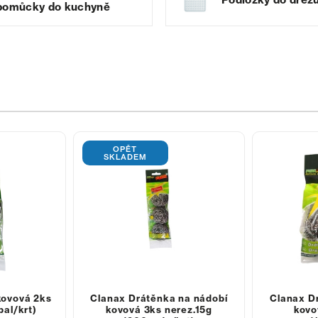
pomůcky do kuchyně
OPĚT
SKLADEM
kovová 2ks
Clanax Drátěnka na nádobí
Clanax D
bal/krt)
kovová 3ks nerez.15g
kovo