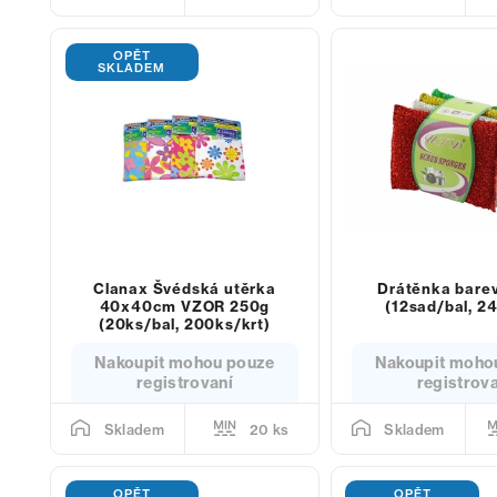
OPĚT
SKLADEM
Clanax Švédská utěrka
Drátěnka bare
40x40cm VZOR 250g
(12sad/bal, 24
(20ks/bal, 200ks/krt)
Nakoupit mohou pouze
Nakoupit moho
registrovaní
registrov
20 ks
Skladem
Skladem
OPĚT
OPĚT