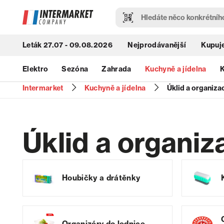
Leták 27.07 - 09.08.2026
Nejprodávanější
Kupuje
Elektro
Sezóna
Zahrada
Kuchyně a jídelna
K
Intermarket
Kuchyně a jídelna
Úklid a organiza
Úklid a organi
Houbičky a drátěnky
Organizéry do lednice