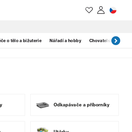
E-mail
če o tělo a bižuterie
Nářadí a hobby
Chovatelské potřeb
Heslo
Zapomenuté heslo?
y
Odkapávače a příborníky
u
Utěrky