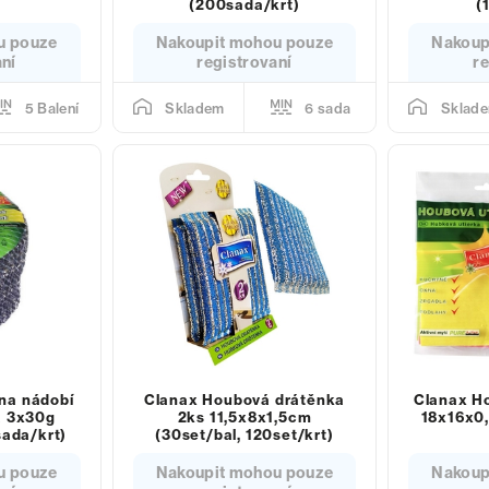
(200sada/krt)
(
u pouze
Nakoupit mohou pouze
Nakoup
aní
registrovaní
re
5 Balení
6 sada
Skladem
Sklad
na nádobí
Clanax Houbová drátěnka
Clanax H
á 3x30g
2ks 11,5x8x1,5cm
18x16x0,
sada/krt)
(30set/bal, 120set/krt)
u pouze
Nakoupit mohou pouze
Nakoup