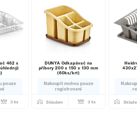
ač 462 x
DUNYA Odkapávač na
Heid
růhledný)
příbory 200 x 150 x 130 mm
430x2
t)
(60ks/krt)
u pouze
Nakoupit mohou pouze
Nakoup
aní
registrovaní
re
3 ks
3 ks
Skladem
Sklad