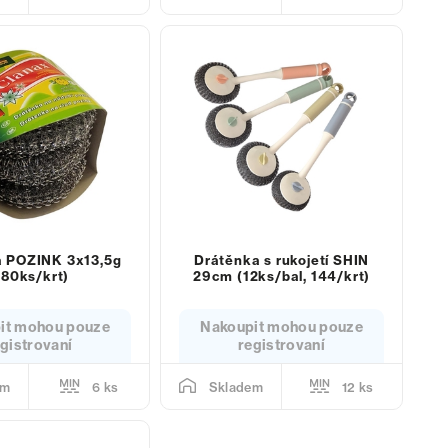
a POZINK 3x13,5g
Drátěnka s rukojetí SHIN
180ks/krt)
29cm (12ks/bal, 144/krt)
it mohou pouze
Nakoupit mohou pouze
gistrovaní
registrovaní
6 ks
12 ks
em
Skladem