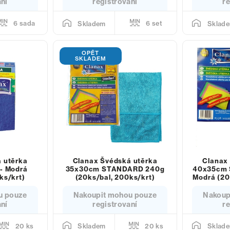
aní
registrovaní
re
6 sada
6 set
Skladem
Sklad
OPĚT
SKLADEM
 utěrka
Clanax Švédská utěrka
Clanax
- Modrá
35x30cm STANDARD 240g
40x35cm 
ks/krt)
(20ks/bal, 200ks/krt)
Modrá (20
u pouze
Nakoupit mohou pouze
Nakoup
aní
registrovaní
re
20 ks
20 ks
Skladem
Sklad