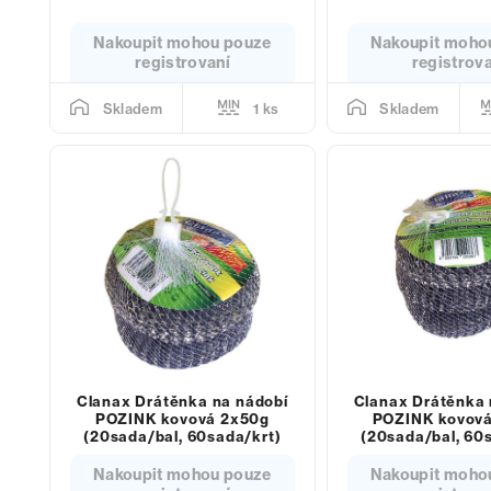
Nakoupit mohou pouze
Nakoupit moho
registrovaní
registrov
1 ks
Skladem
Skladem
Clanax Drátěnka na nádobí
Clanax Drátěnka 
POZINK kovová 2x50g
POZINK kovov
(20sada/bal, 60sada/krt)
(20sada/bal, 60
Nakoupit mohou pouze
Nakoupit moho