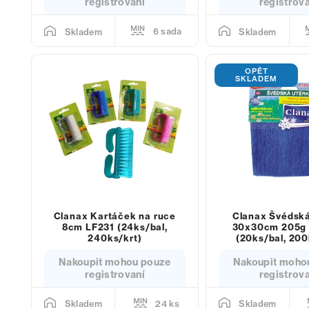
registrovaní
registrov
6 sada
Skladem
Skladem
OPĚT
SKLADEM
Clanax Kartáček na ruce
Clanax Švédská
8cm LF231 (24ks/bal,
30x30cm 205g 
240ks/krt)
(20ks/bal, 200
Nakoupit mohou pouze
Nakoupit moho
registrovaní
registrov
24 ks
Skladem
Skladem