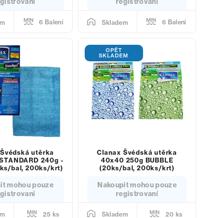
gistrovaní
registrovaní
6 Balení
6 Balení
em
Skladem
OPĚT
SKLADEM
 Švédská utěrka
Clanax Švédská utěrka
STANDARD 240g -
40x40 250g BUBBLE
ks/bal, 200ks/krt)
(20ks/bal, 200ks/krt)
it mohou pouze
Nakoupit mohou pouze
gistrovaní
registrovaní
25 ks
20 ks
em
Skladem