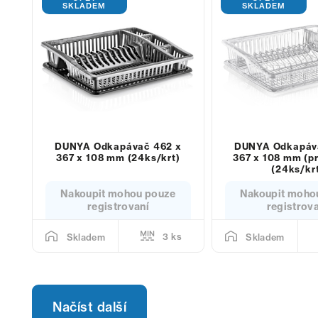
SKLADEM
SKLADEM
DUNYA Odkapávač 462 x
DUNYA Odkapáv
367 x 108 mm (24ks/krt)
367 x 108 mm (p
(24ks/kr
Nakoupit mohou pouze
Nakoupit moho
registrovaní
registrov
3 ks
Skladem
Skladem
Načíst další