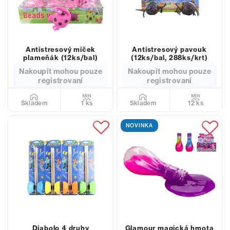
Antistresový míček
Antistresový pavouk
plameňák (12ks/bal)
(12ks/bal, 288ks/krt)
Nakoupit mohou pouze
Nakoupit mohou pouze
registrovaní
registrovaní
1 ks
12 ks
Skladem
Skladem
NOVINKA
Diabolo 4 druhy
Glamour magická hmota