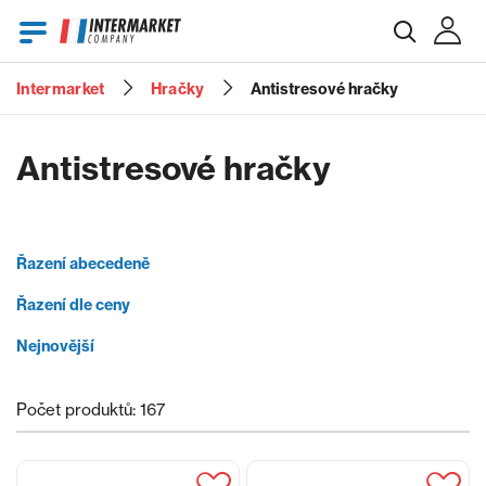
Intermarket
Hračky
Antistresové hračky
E-mail
Antistresové hračky
Heslo
Řazení abecedeně
Řazení dle ceny
Zapomenuté heslo?
Nejnovější
Počet produktů: 167