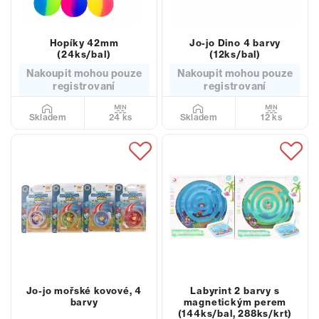
Hopíky 42mm
Jo-jo Dino 4 barvy
(24ks/bal)
(12ks/bal)
Nakoupit mohou pouze
Nakoupit mohou pouze
registrovaní
registrovaní
24 ks
12 ks
Skladem
Skladem
Jo-jo mořské kovové, 4
Labyrint 2 barvy s
barvy
magnetickým perem
(144ks/bal, 288ks/krt)