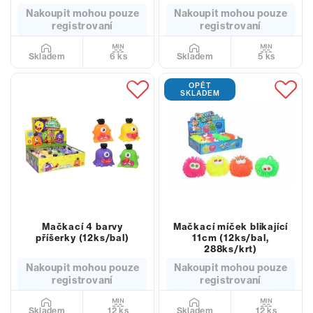
Nakoupit mohou pouze
Nakoupit mohou pouze
registrovaní
registrovaní
6 ks
5 ks
Skladem
Skladem
OPĚT
SKLADEM
Mačkací 4 barvy
Mačkací míček blikající
příšerky (12ks/bal)
11cm (12ks/bal,
288ks/krt)
Nakoupit mohou pouze
Nakoupit mohou pouze
registrovaní
registrovaní
12 ks
12 ks
Skladem
Skladem