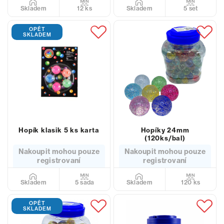
12 ks
5 set
Skladem
Skladem
OPĚT
SKLADEM
Hopík klasik 5 ks karta
Hopíky 24mm
(120ks/bal)
Nakoupit mohou pouze
Nakoupit mohou pouze
registrovaní
registrovaní
5 sada
120 ks
Skladem
Skladem
OPĚT
SKLADEM