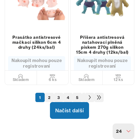
Prasátko antistresové
Příšera antistresová
mačkací silikon 6cm 4
natahovací plněná
druhy (24ks/bal)
pískem 270g silikon
15cm 4 druhy (12ks/bal)
Nakoupit mohou pouze
Nakoupit mohou pouze
registrovaní
registrovaní
6 ks
12 ks
Skladem
Skladem
1
2
3
4
5
6
7
Načíst další
24