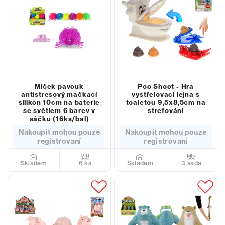
Míček pavouk
Poo Shoot - Hra
antistresový mačkací
vystřelovací lejna s
silikon 10cm na baterie
toaletou 9,5x8,5cm na
se světlem 6 barev v
strefování
sáčku (16ks/bal)
Nakoupit mohou pouze
Nakoupit mohou pouze
registrovaní
registrovaní
6 ks
3 sada
Skladem
Skladem