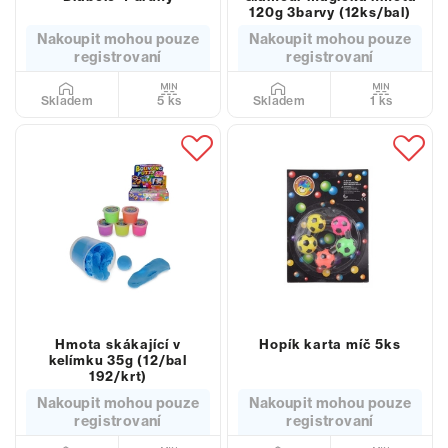
120g 3barvy (12ks/bal)
Nakoupit mohou pouze
Nakoupit mohou pouze
registrovaní
registrovaní
5 ks
1 ks
Skladem
Skladem
Hmota skákající v
Hopík karta míč 5ks
kelímku 35g (12/bal
192/krt)
Nakoupit mohou pouze
Nakoupit mohou pouze
registrovaní
registrovaní