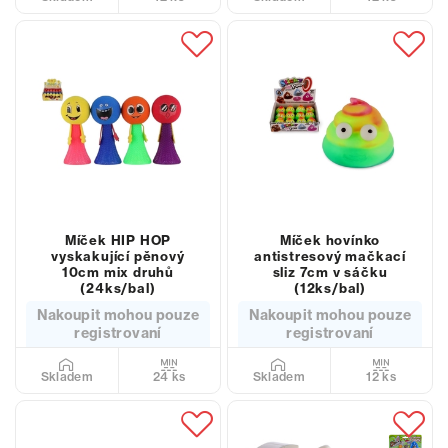
Míček HIP HOP
Míček hovínko
vyskakující pěnový
antistresový mačkací
10cm mix druhů
sliz 7cm v sáčku
(24ks/bal)
(12ks/bal)
Nakoupit mohou pouze
Nakoupit mohou pouze
registrovaní
registrovaní
24 ks
12 ks
Skladem
Skladem