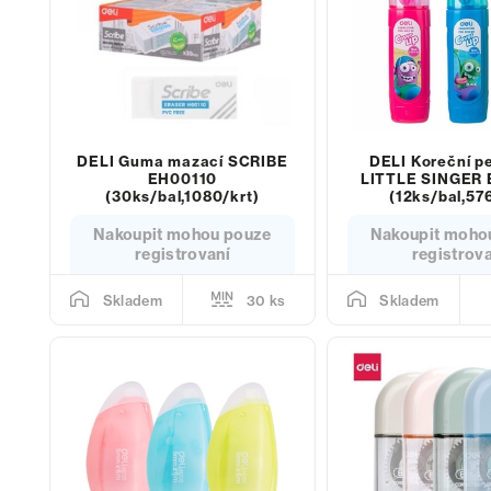
DELI Guma mazací SCRIBE
DELI Koreční p
EH00110
LITTLE SINGER
(30ks/bal,1080/krt)
(12ks/bal,576
Nakoupit mohou pouze
Nakoupit moho
registrovaní
registrov
30 ks
Skladem
Skladem