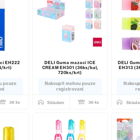
cí EH222
DELI Guma mazací ICE
DELI Gum
4/krt)
CREAM EH301 (36ks/bal,
EH313 (36
720ks/krt)
u pouze
Nakoupit mohou pouze
Nakoup
aní
registrovaní
re
36 ks
36 ks
Skladem
Sklad