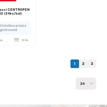
zací CENTROPEN
/2 (24ks/bal)
it mohou pouze
gistrovaní
6 ks
em
1
2
3
24