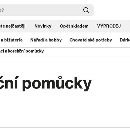
te nejčastěji
Novinky
Opět skladem
VÝPRODEJ
 a bižuterie
Nářadí a hobby
Chovatelské potřeby
Dárk
cí a korekční pomůcky
ční pomůcky