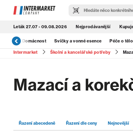
Leták 27.07 - 09.08.2026
Nejprodávanější
Kupuje
& Úklid
Domácnost
Svíčky a vonné esence
Péče o tělo
Intermarket
Školní a kancelářské potřeby
Maza
Mazací a korek
Řazení abecedeně
Řazení dle ceny
Nejnovější