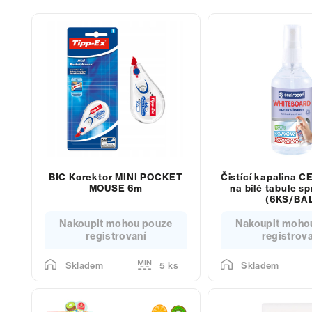
BIC Korektor MINI POCKET
Čistící kapalina
MOUSE 6m
na bílé tabule sp
(6KS/BA
Nakoupit mohou pouze
Nakoupit moho
registrovaní
registrov
5 ks
Skladem
Skladem