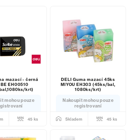
a mazací - černá
DELI Guma mazací 45ks
IBE EH00510
MIYOU EH303 (45ks/bal,
bal,1080ks/krt)
1080ks/krt)
it mohou pouze
Nakoupit mohou pouze
gistrovaní
registrovaní
45 ks
45 ks
em
Skladem