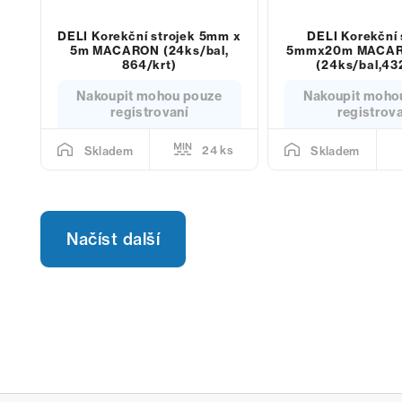
DELI Korekční strojek 5mm x
DELI Korekční 
5m MACARON (24ks/bal,
5mmx20m MACAR
864/krt)
(24ks/bal,43
Nakoupit mohou pouze
Nakoupit moho
registrovaní
registrov
24 ks
Skladem
Skladem
Načíst další