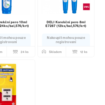
rekční pero 10ml
DELI Korekční pero 8ml
24ks/bal,576/krt)
E7287 (12ks/bal,576/krt)
it mohou pouze
Nakoupit mohou pouze
gistrovaní
registrovaní
24 ks
12 ks
em
Skladem