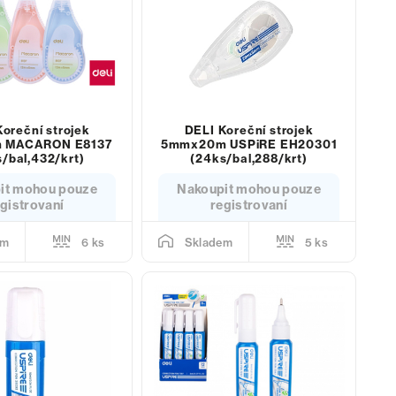
oreční strojek
DELI Koreční strojek
 MACARON E8137
5mmx20m USPiRE EH20301
/bal,432/krt)
(24ks/bal,288/krt)
it mohou pouze
Nakoupit mohou pouze
gistrovaní
registrovaní
6 ks
5 ks
em
Skladem