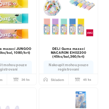
a mazací JUNGOO
DELI Guma mazací
ks/bal, 1080/krt)
MACARON EH02200
(45ks/bal,360/krt)
it mohou pouze
Nakoupit mohou pouze
gistrovaní
registrovaní
36 ks
45 ks
em
Skladem