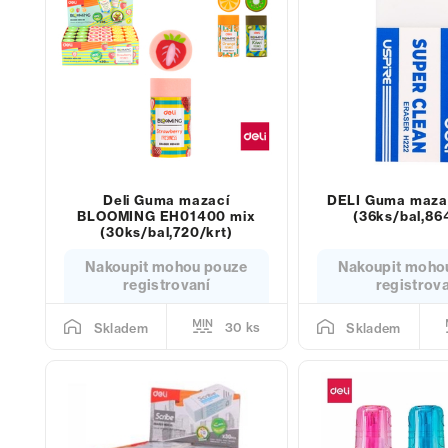
Deli Guma mazací
DELI Guma maza
BLOOMING EH01400 mix
(36ks/bal,86
(30ks/bal,720/krt)
Nakoupit mohou pouze
Nakoupit moho
registrovaní
registrov
30 ks
Skladem
Skladem