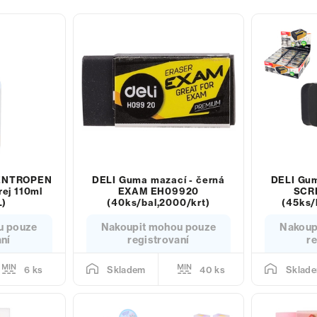
 CENTROPEN
DELI Guma mazací - černá
DELI Gum
rej 110ml
EXAM EH09920
SCR
L)
(40ks/bal,2000/krt)
(45ks/
u pouze
Nakoupit mohou pouze
Nakoup
aní
registrovaní
re
6 ks
40 ks
Skladem
Sklad