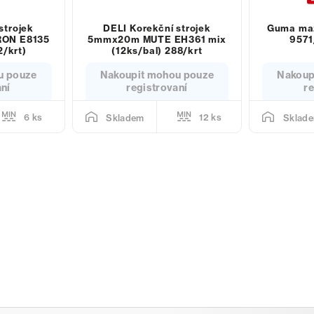
strojek
DELI Korekční strojek
Guma ma
ON E8135
5mmx20m MUTE EH361 mix
9571
2/krt)
(12ks/bal) 288/krt
u pouze
Nakoupit mohou pouze
Nakoup
aní
registrovaní
re
6 ks
12 ks
Skladem
Sklad