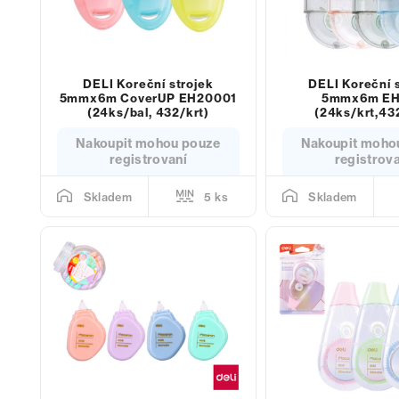
DELI Koreční strojek
DELI Koreční 
5mmx6m CoverUP EH20001
5mmx6m E
(24ks/bal, 432/krt)
(24ks/krt,43
Nakoupit mohou pouze
Nakoupit moho
registrovaní
registrov
5 ks
Skladem
Skladem