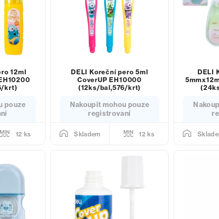
ero 12ml
DELI Koreční pero 5ml
DELI K
 EH10200
CoverUP EH10000
5mmx12m
/krt)
(12ks/bal,576/krt)
(24ks
u pouze
Nakoupit mohou pouze
Nakoup
aní
registrovaní
re
12 ks
12 ks
Skladem
Sklad