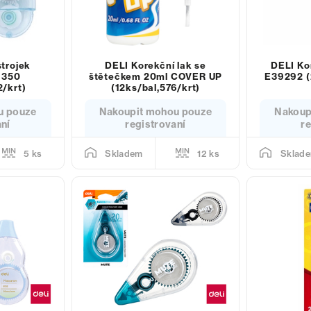
strojek
DELI Korekční lak se
DELI Ko
H350
štětečkem 20ml COVER UP
E39292 (
2/krt)
(12ks/bal,576/krt)
u pouze
Nakoupit mohou pouze
Nakoup
aní
registrovaní
re
5 ks
12 ks
Skladem
Sklad