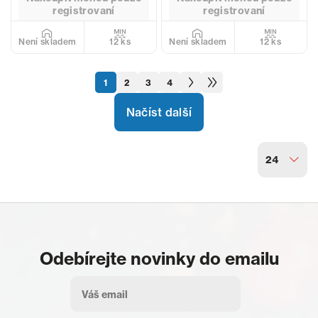
registrovaní
registrovaní
12 ks
12 ks
Není skladem
Není skladem
1
2
3
4
Načíst další
24
Odebírejte novinky do emailu