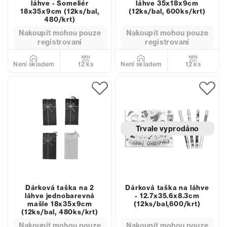
láhve - Someliér
láhve 35x18x9cm
18x35x9cm (12ks/bal,
(12ks/bal, 600ks/krt)
480/krt)
Nakoupit mohou pouze
Nakoupit mohou pouze
registrovaní
registrovaní
12 ks
12 ks
Není skladem
Není skladem
Trvale vyprodáno
Dárková taška na 2
Dárková taška na láhve
láhve jednobarevná
- 12.7x35.6x8.3cm
mašle 18x35x9cm
(12ks/bal,600/krt)
(12ks/bal, 480ks/krt)
Nakoupit mohou pouze
Nakoupit mohou pouze