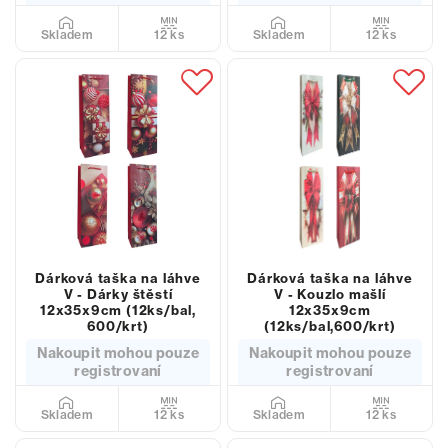
12 ks
12 ks
Skladem
Skladem
Dárková taška na láhve
Dárková taška na láhve
V - Dárky štěstí
V - Kouzlo mašlí
12x35x9cm (12ks/bal,
12x35x9cm
600/krt)
(12ks/bal,600/krt)
Nakoupit mohou pouze
Nakoupit mohou pouze
registrovaní
registrovaní
12 ks
12 ks
Skladem
Skladem