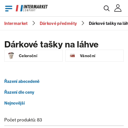
Intermarket
Dárkové předměty
Dárkové tašky na lá
E-mail
Dárkové tašky na láhve
Celoroční
Vánoční
Heslo
Řazení abecedeně
Zapomenuté heslo?
Řazení dle ceny
Nejnovější
Počet produktů: 83