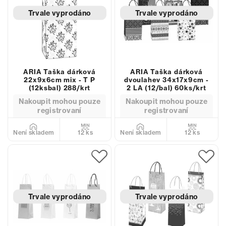
Trvale vyprodáno
Trvale vyprodáno
ARIA Taška dárková
ARIA Taška dárková
22x9x6cm mix - T P
dvoulahev 34x17x9cm -
(12ksbal) 288/krt
2 LA (12/bal) 60ks/krt
Nakoupit mohou pouze
Nakoupit mohou pouze
registrovaní
registrovaní
12 ks
12 ks
Není skladem
Není skladem
Trvale vyprodáno
Trvale vyprodáno