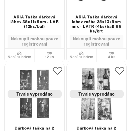
ARIA Taška dárková
ARIA Taška dárková
láhev 35x11x9cm - LAR
lahev ražba 35x13x9cm
(12ks/bal)
mix - LATR (4ks/bal) 96
ks/krt
Nakoupit mohou pouze
Nakoupit mohou pouze
registrovaní
registrovaní
12 ks
4 ks
Není skladem
Není skladem
Trvale vyprodáno
Trvale vyprodáno
Dárková taška na 2
Dárková taška na 2