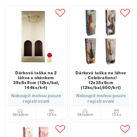
Dárková taška na 2
Dárková taška na láhve
láhve s okénkem
- Celebrations!
39x8x9cm (12ks/bal,
12x35x9cm
144ks/krt)
(12ks/bal,600/krt)
Nakoupit mohou pouze
Nakoupit mohou pouze
registrovaní
registrovaní
12 ks
12 ks
Skladem
Skladem