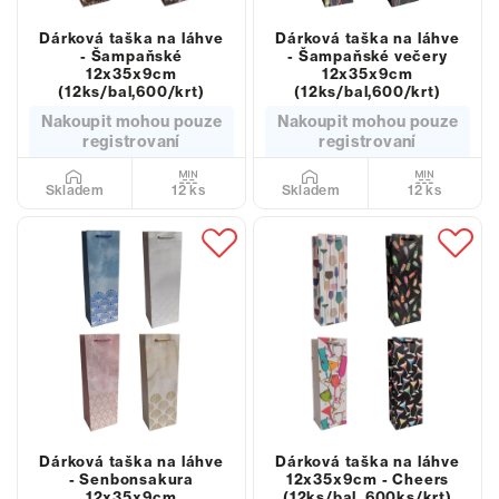
Dárková taška na láhve
Dárková taška na láhve
- Šampaňské
- Šampaňské večery
12x35x9cm
12x35x9cm
(12ks/bal,600/krt)
(12ks/bal,600/krt)
Nakoupit mohou pouze
Nakoupit mohou pouze
registrovaní
registrovaní
12 ks
12 ks
Skladem
Skladem
Dárková taška na láhve
Dárková taška na láhve
- Senbonsakura
12x35x9cm - Cheers
12x35x9cm
(12ks/bal, 600ks/krt)