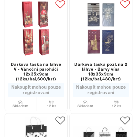
Dárková taška na láhve
Dárková taška pozl. na 2
V - Vánoční paroháči
láhve - Barvy vína
12x35x9cm
18x35x9cm
(12ks/bal,600/krt)
(12ks/bal,480/krt)
Nakoupit mohou pouze
Nakoupit mohou pouze
registrovaní
registrovaní
12 ks
12 ks
Skladem
Skladem