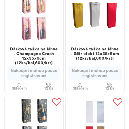
Dárková taška na láhve
Dárková taška na láhve
- Champagne Crush
- Glitr efekt 12x35x9cm
12x35x9cm
(12ks/bal,600/krt)
(12ks/bal,600/krt)
Nakoupit mohou pouze
Nakoupit mohou pouze
registrovaní
registrovaní
12 ks
12 ks
Skladem
Skladem