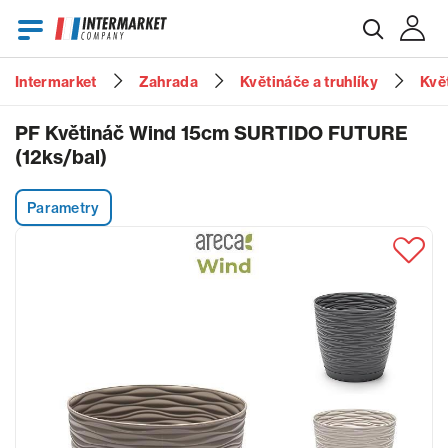
Intermarket
Zahrada
Květináče a truhlíky
Kvě
E-mail
PF Květináč Wind 15cm SURTIDO FUTURE
(12ks/bal)
Heslo
Parametry
Zapomenuté heslo?