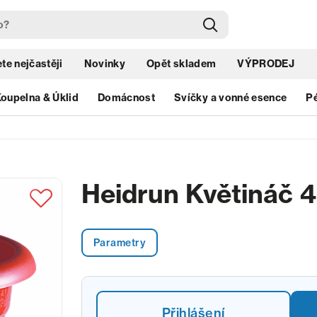
te nejčastěji
Novinky
Opět skladem
VÝPRODEJ
oupelna & Úklid
Domácnost
Svíčky a vonné esence
Pé
Heidrun Květináč 
Parametry
Přihlášení