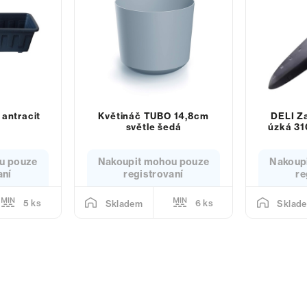
 antracit
Květináč TUBO 14,8cm
DELI Z
světle šedá
úzká 31
u pouze
Nakoupit mohou pouze
Nakoup
aní
registrovaní
re
5 ks
6 ks
Skladem
Sklad