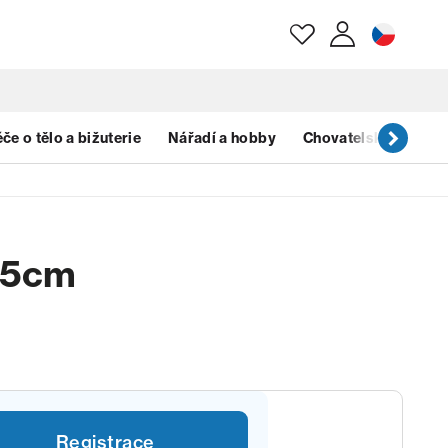
E-mail
če o tělo a bižuterie
Nářadí a hobby
Chovatelské potřeb
Heslo
45cm
Zapomenuté heslo?
Registrace