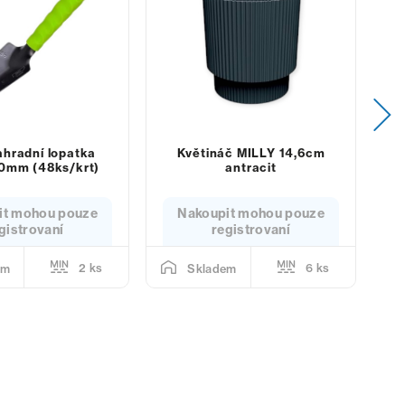
ahradní lopatka
Květináč MILLY 14,6cm
K
0mm (48ks/krt)
antracit
it mohou pouze
Nakoupit mohou pouze
gistrovaní
registrovaní
2 ks
6 ks
em
Skladem