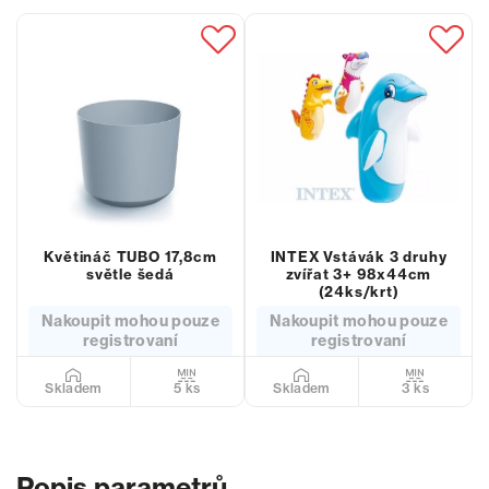
Květináč TUBO 17,8cm
INTEX Vstávák 3 druhy
světle šedá
zvířat 3+ 98x44cm
(24ks/krt)
Nakoupit mohou pouze
Nakoupit mohou pouze
registrovaní
registrovaní
5 ks
3 ks
Skladem
Skladem
Popis parametrů