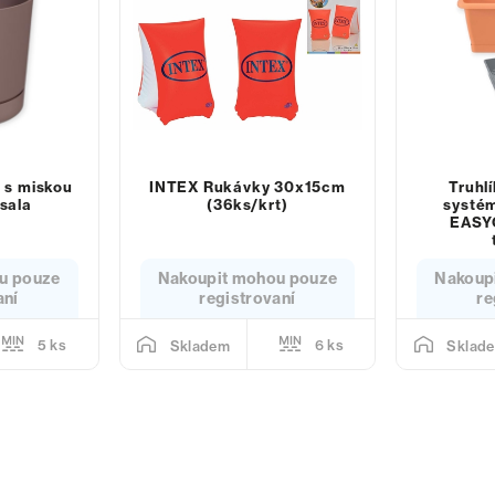
 s miskou
INTEX Rukávky 30x15cm
Truhlí
sala
(36ks/krt)
systé
EASY
u pouze
Nakoupit mohou pouze
Nakoup
aní
registrovaní
re
5 ks
6 ks
Skladem
Sklad