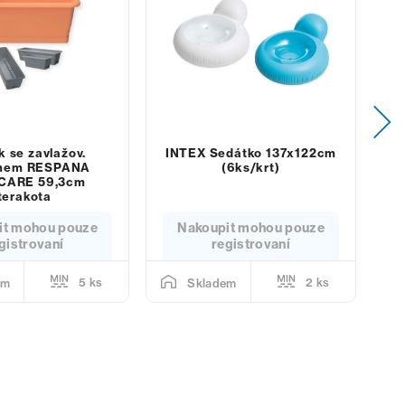
k se zavlažov.
INTEX Sedátko 137x122cm
S
mem RESPANA
(6ks/krt)
CARE 59,3cm
terakota
it mohou pouze
Nakoupit mohou pouze
gistrovaní
registrovaní
5 ks
2 ks
em
Skladem