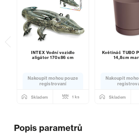
INTEX Vodní vozidlo
Květináč TUBO P
aligátor 170x86 cm
14,8cm mar
Nakoupit mohou pouze
Nakoupit moho
registrovaní
registrov
1 ks
Skladem
Skladem
Popis parametrů