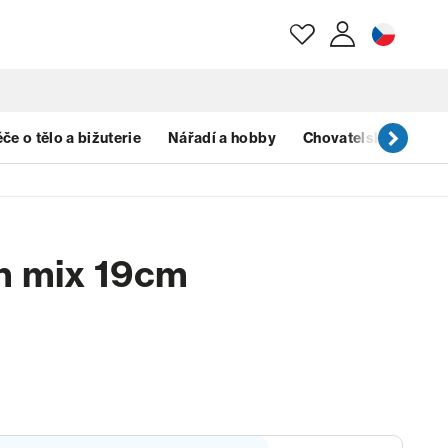
E-mail
če o tělo a bižuterie
Nářadí a hobby
Chovatelské potřeb
Heslo
an mix 19cm
Zapomenuté heslo?
)