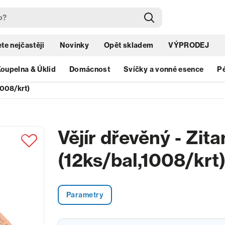
te nejčastěji
Novinky
Opět skladem
VÝPRODEJ
oupelna & Úklid
Domácnost
Svíčky a vonné esence
Pé
1008/krt)
Vějír dřevěný - Zit
(12ks/bal,1008/krt
Parametry