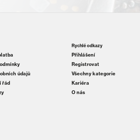
Rychlé odkazy
platba
Přihlášení
podmínky
Registrovat
obních údajů
Všechny kategorie
 řád
Kariéra
zy
O nás