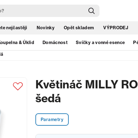
te nejčastěji
Novinky
Opět skladem
VÝPRODEJ
oupelna & Úklid
Domácnost
Svíčky a vonné esence
Pé
dá
Květináč MILLY RO
šedá
Parametry