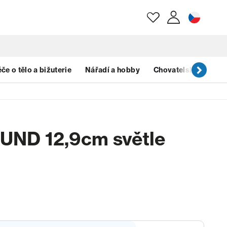
E-mail
če o tělo a bižuterie
Nářadí a hobby
Chovatelské potřeb
Heslo
UND 12,9cm světle
Zapomenuté heslo?