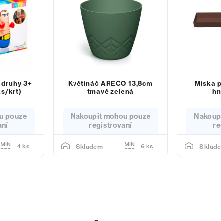
 druhy 3+
Květináč ARECO 13,8cm
Miska p
s/krt)
tmavě zelená
h
u pouze
Nakoupit mohou pouze
Nakoup
aní
registrovaní
re
4 ks
6 ks
Skladem
Sklad