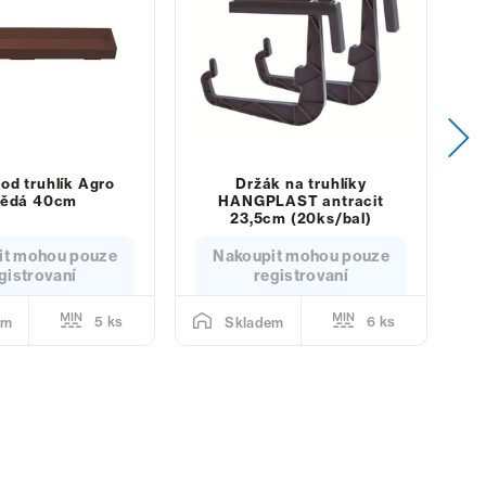
od truhlík Agro
Držák na truhlíky
nědá 40cm
HANGPLAST antracit
23,5cm (20ks/bal)
it mohou pouze
Nakoupit mohou pouze
gistrovaní
registrovaní
5 ks
6 ks
em
Skladem