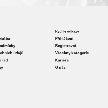
Rychlé odkazy
platba
Přihlášení
podmínky
Registrovat
obních údajů
Všechny kategorie
 řád
Kariéra
zy
O nás