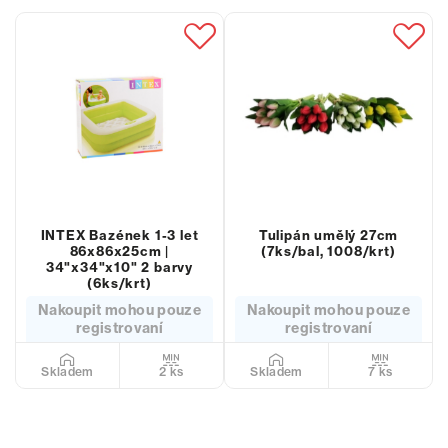
INTEX Bazének 1-3 let
Tulipán umělý 27cm
86x86x25cm |
(7ks/bal, 1008/krt)
34"x34"x10" 2 barvy
(6ks/krt)
Nakoupit mohou pouze
Nakoupit mohou pouze
registrovaní
registrovaní
2 ks
7 ks
Skladem
Skladem