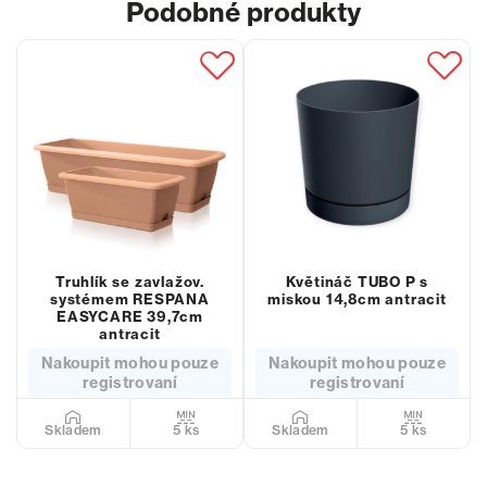
Podobné produkty
Truhlík se zavlažov.
Květináč TUBO P s
systémem RESPANA
miskou 14,8cm antracit
EASYCARE 39,7cm
antracit
Nakoupit mohou pouze
Nakoupit mohou pouze
registrovaní
registrovaní
5 ks
5 ks
Skladem
Skladem