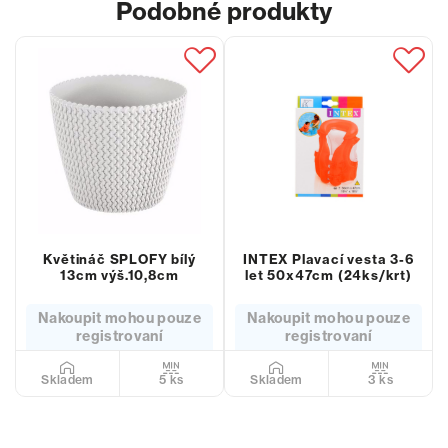
Podobné produkty
Květináč SPLOFY bílý
INTEX Plavací vesta 3-6
13cm výš.10,8cm
let 50x47cm (24ks/krt)
Nakoupit mohou pouze
Nakoupit mohou pouze
registrovaní
registrovaní
5 ks
3 ks
Skladem
Skladem