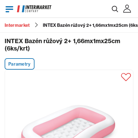
Intermarket
INTEX Bazén růžový 2+ 1,66mx1mx25cm (6ks
E-mail
INTEX Bazén růžový 2+ 1,66mx1mx25cm
(6ks/krt)
Heslo
Parametry
Zapomenuté heslo?