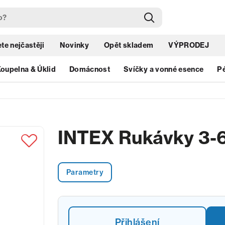
te nejčastěji
Novinky
Opět skladem
VÝPRODEJ
oupelna & Úklid
Domácnost
Svíčky a vonné esence
Pé
INTEX Rukávky 3-6 
Parametry
Přihlášení