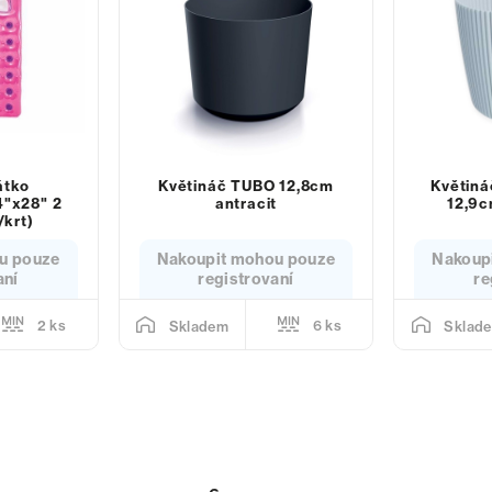
átko
Květináč TUBO 12,8cm
Květin
4"x28" 2
antracit
12,9c
/krt)
u pouze
Nakoupit mohou pouze
Nakoup
aní
registrovaní
re
2 ks
6 ks
Skladem
Sklad