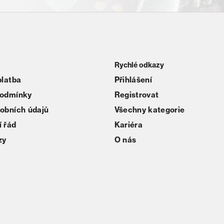
Rychlé odkazy
platba
Přihlášení
podmínky
Registrovat
obních údajů
Všechny kategorie
 řád
Kariéra
zy
O nás