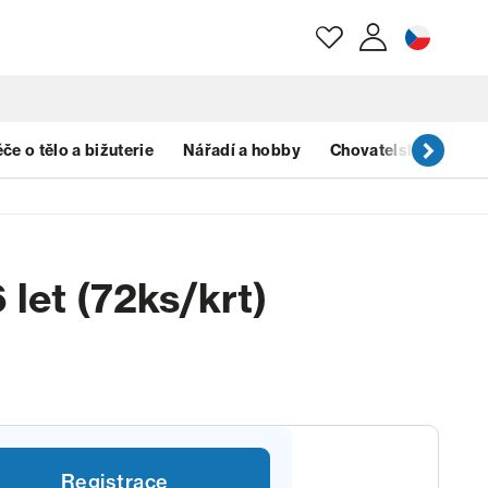
E-mail
če o tělo a bižuterie
Nářadí a hobby
Chovatelské potřeb
Heslo
let (72ks/krt)
Zapomenuté heslo?
Registrace