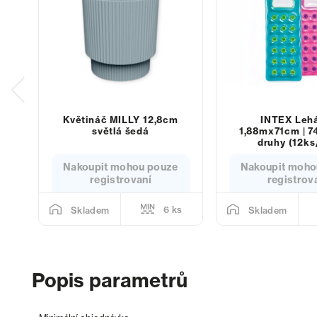
Květináč MILLY 12,8cm
INTEX Leh
světlá šedá
1,88mx71cm | 7
druhy (12ks
Nakoupit mohou pouze
Nakoupit moho
registrovaní
registrov
6 ks
Skladem
Skladem
Popis parametrů