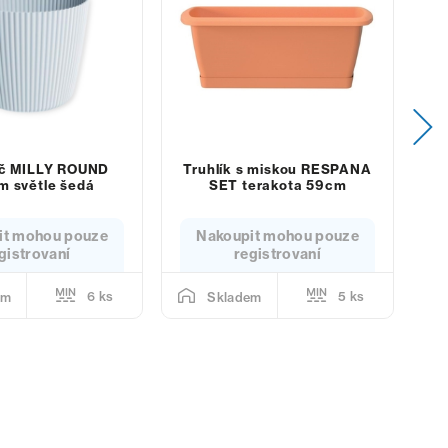
áč MILLY ROUND
Truhlík s miskou RESPANA
m světle šedá
SET terakota 59cm
p
it mohou pouze
Nakoupit mohou pouze
gistrovaní
registrovaní
6 ks
5 ks
em
Skladem