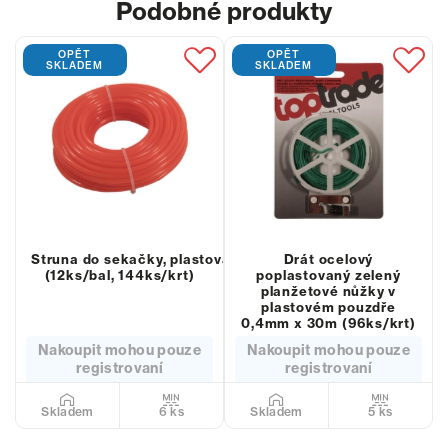
Podobné produkty
OPĚT
OPĚT
SKLADEM
SKLADEM
Struna do sekačky, plastová, průřez kulatý, 3mmx15m
Drát ocelový
(12ks/bal, 144ks/krt)
poplastovaný zelený
planžetové nůžky v
plastovém pouzdře
0,4mm x 30m (96ks/krt)
Nakoupit mohou pouze
Nakoupit mohou pouze
registrovaní
registrovaní
6 ks
5 ks
Skladem
Skladem