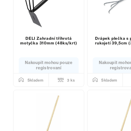
DELI Zahradní tříhrotá
Drápek plečka s 
motyčka 310mm (48ks/krt)
rukojetí 39,5cm 
Nakoupit mohou pouze
Nakoupit moho
registrovaní
registrov
3 ks
Skladem
Skladem