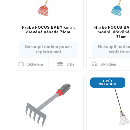
Hrábě FOCUS BABY koral,
Hrábě FOCUS BAB
dřevěná násada 71cm
modré, dřevěná
71cm
Nakoupit mohou pouze
Nakoupit moho
registrovaní
registrov
3 ks
Skladem
Skladem
OPĚT
SKLADEM