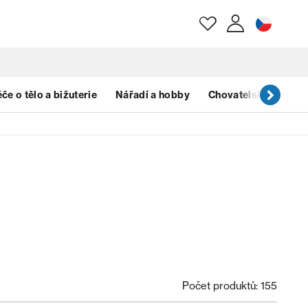
E-mail
če o tělo a bižuterie
Nářadí a hobby
Chovatelské potřeb
Heslo
Zapomenuté heslo?
Počet produktů: 155