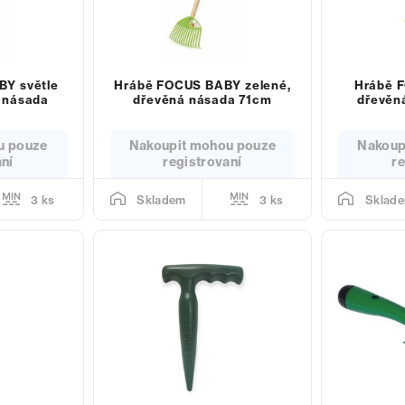
Y světle
Hrábě FOCUS BABY zelené,
Hrábě 
 násada
dřevěná násada 71cm
dřevěn
u pouze
Nakoupit mohou pouze
Nakoup
aní
registrovaní
re
3 ks
3 ks
Skladem
Sklad