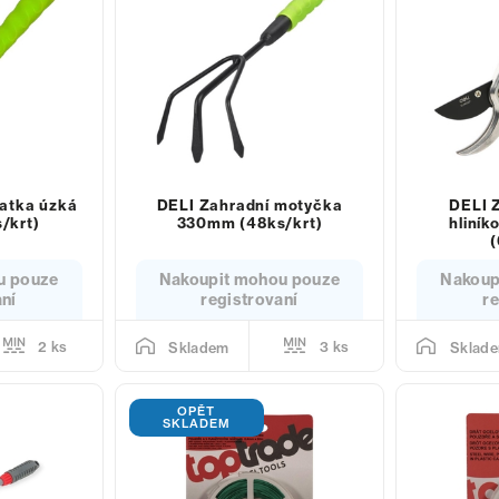
patka úzká
DELI Zahradní motyčka
DELI 
/krt)
330mm (48ks/krt)
hliník
(
u pouze
Nakoupit mohou pouze
Nakoup
aní
registrovaní
re
2 ks
3 ks
Skladem
Sklad
OPĚT
SKLADEM