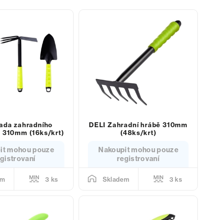
ada zahradního
DELI Zahradní hrábě 310mm
s 310mm (16ks/krt)
(48ks/krt)
it mohou pouze
Nakoupit mohou pouze
gistrovaní
registrovaní
3 ks
3 ks
em
Skladem