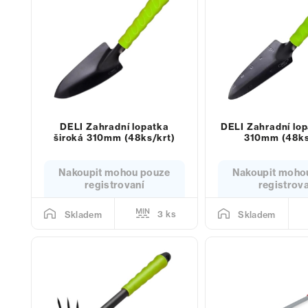
DELI Zahradní lopatka
DELI Zahradní lo
široká 310mm (48ks/krt)
310mm (48ks
Nakoupit mohou pouze
Nakoupit moho
registrovaní
registrov
3 ks
Skladem
Skladem