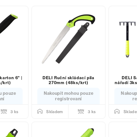
karton 6" |
DELI Ruční skládací pila
DELI S
/krt)
270mm (48ks/krt)
nářadí 3k
u pouze
Nakoupit mohou pouze
Nakoup
aní
registrovaní
re
3 ks
3 ks
Skladem
Sklad