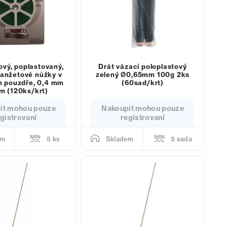
ový, poplastovaný,
Drát vázací poloplastový
lanžetové nůžky v
zelený Ø0,65mm 100g 2ks
m pouzdře, 0,4 mm
(60sad/krt)
m (120ks/krt)
it mohou pouze
Nakoupit mohou pouze
gistrovaní
registrovaní
5 ks
5 sada
em
Skladem