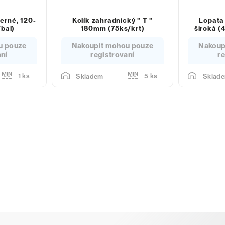
erné, 120-
Kolík zahradnický " T "
Lopata 
bal)
180mm (75ks/krt)
široká (
u pouze
Nakoupit mohou pouze
Nakoup
aní
registrovaní
re
1 ks
5 ks
Skladem
Sklad