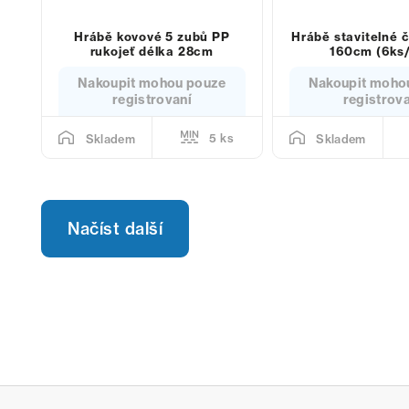
Hrábě kovové 5 zubů PP
Hrábě stavitelné č
rukojeť délka 28cm
160cm (6ks/
Nakoupit mohou pouze
Nakoupit moho
registrovaní
registrov
5 ks
Skladem
Skladem
Načíst další