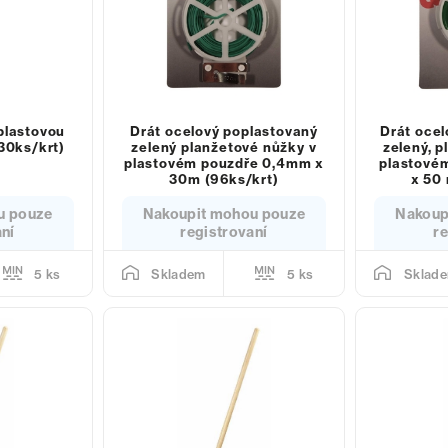
plastovou
Drát ocelový poplastovaný
Drát ocel
(30ks/krt)
zelený planžetové nůžky v
zelený, p
plastovém pouzdře 0,4mm x
plastové
30m (96ks/krt)
x 50 
u pouze
Nakoupit mohou pouze
Nakoup
aní
registrovaní
re
5 ks
5 ks
Skladem
Sklad