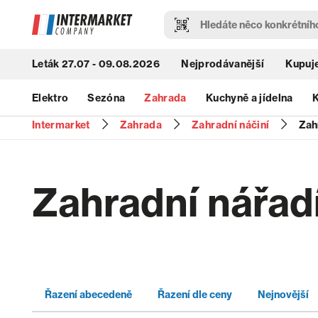
Leták 27.07 - 09.08.2026
Nejprodávanější
Kupuje
Elektro
Sezóna
Zahrada
Kuchyně a jídelna
K
Intermarket
Zahrada
Zahradní náčiní
Zah
Zahradní nářad
Řazení abecedeně
Řazení dle ceny
Nejnovější