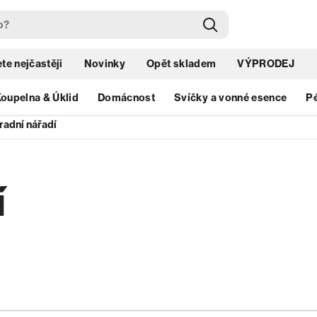
te nejčastěji
Novinky
Opět skladem
VÝPRODEJ
oupelna & Úklid
Domácnost
Svíčky a vonné esence
Pé
radní nářadí
í