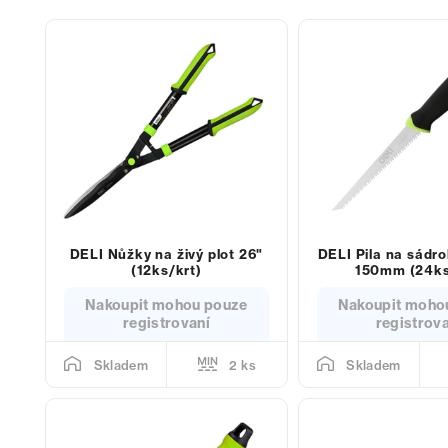
DELI Nůžky na živý plot 26"
DELI Pila na sádro
(12ks/krt)
150mm (24ks
Nakoupit mohou pouze
Nakoupit moho
registrovaní
registrov
2 ks
Skladem
Skladem