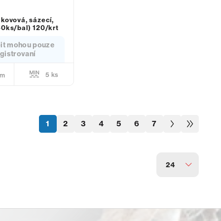
kovová, sázecí,
40ks/bal) 120/krt
it mohou pouze
gistrovaní
5 ks
em
1
2
3
4
5
6
7
24