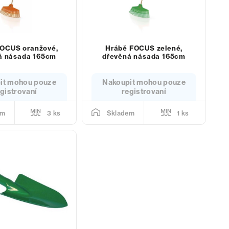
FOCUS oranžové,
Hrábě FOCUS zelené,
á násada 165cm
dřevěná násada 165cm
it mohou pouze
Nakoupit mohou pouze
gistrovaní
registrovaní
3 ks
1 ks
em
Skladem