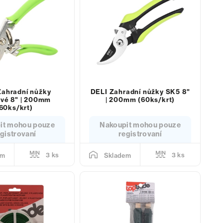
Zahradní nůžky
DELI Zahradní nůžky SK5 8"
ové 8" | 200mm
| 200mm (60ks/krt)
60ks/krt)
it mohou pouze
Nakoupit mohou pouze
gistrovaní
registrovaní
3 ks
3 ks
em
Skladem