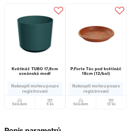
Květináč TUBO 17,8cm
P.Forte Tác pod květináč
oceánská modř
18cm (12/bal)
Nakoupit mohou pouze
Nakoupit mohou pouze
registrovaní
registrovaní
5 ks
12 ks
Skladem
Skladem
Popis parametrů