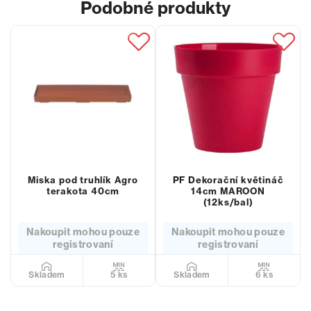
Podobné produkty
Miska pod truhlík Agro
PF Dekorační květináč
terakota 40cm
14cm MAROON
(12ks/bal)
Nakoupit mohou pouze
Nakoupit mohou pouze
registrovaní
registrovaní
5 ks
6 ks
Skladem
Skladem