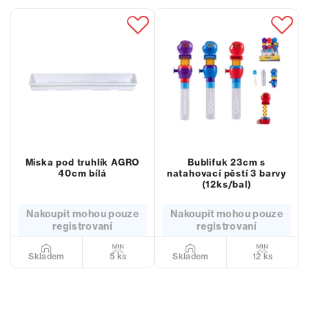
Miska pod truhlík AGRO
Bublifuk 23cm s
40cm bílá
natahovací pěstí 3 barvy
(12ks/bal)
Nakoupit mohou pouze
Nakoupit mohou pouze
registrovaní
registrovaní
5 ks
12 ks
Skladem
Skladem