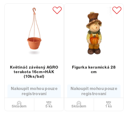
Květináč závěsný AGRO
Figurka keramická 28
terakota 16cm+HÁK
cm
(10ks/bal)
Nakoupit mohou pouze
Nakoupit mohou pouze
registrovaní
registrovaní
5 ks
1 ks
Skladem
Skladem