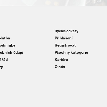
Rychlé odkazy
platba
Přihlášení
podmínky
Registrovat
obních údajů
Všechny kategorie
 řád
Kariéra
zy
O nás