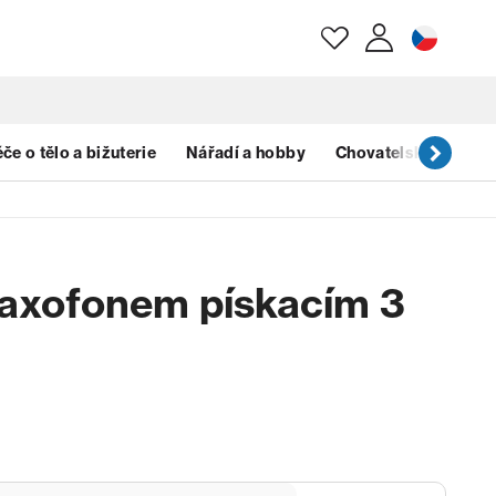
E-mail
če o tělo a bižuterie
Nářadí a hobby
Chovatelské potřeb
Heslo
saxofonem pískacím 3
Zapomenuté heslo?