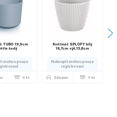
áč TUBO 19,9cm
Květináč SPLOFY bílý
I
větle šedý
18,7cm výš.15,8cm
it mohou pouze
Nakoupit mohou pouze
gistrovaní
registrovaní
6 ks
5 ks
em
Skladem