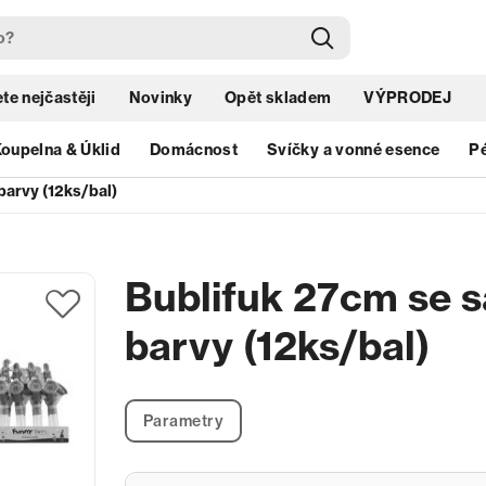
te nejčastěji
Novinky
Opět skladem
VÝPRODEJ
oupelna & Úklid
Domácnost
Svíčky a vonné esence
Pé
barvy (12ks/bal)
Bublifuk 27cm se 
barvy (12ks/bal)
Parametry