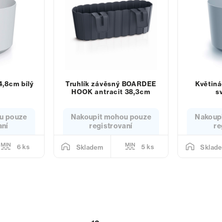
,8cm bílý
Truhlík závěsný BOARDEE
Květin
HOOK antracit 38,3cm
s
u pouze
Nakoupit mohou pouze
Nakoup
aní
registrovaní
re
6 ks
5 ks
Skladem
Sklad