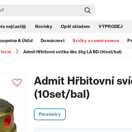
te nejčastěji
Novinky
Opět skladem
VÝPRODEJ
oupelna & Úklid
Domácnost
Svíčky a vonné esence
Pé
itovní
Admit Hřbitovní svíčka 4ks 35g LA BD (10set/bal)
Admit Hřbitovní sv
(10set/bal)
Parametry