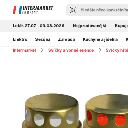
Leták 27.07 - 09.08.2026
Nejprodávanější
Kupuje
Elektro
Sezóna
Zahrada
Kuchyně a jídelna
K
Intermarket
Svíčky a vonné esence
Svíčky hřb