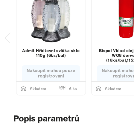
Admit Hřbitovní svíčka sklo
Bispol Vklad ole
110g (6ks/bal)
WO8 červ
(16ks/bal,115
Nakoupit mohou pouze
Nakoupit moho
registrovaní
registrov
6 ks
Skladem
Skladem
Popis parametrů