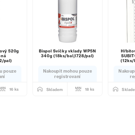
jový 520g
Bispol Svíčky vklady WP5N
Hřbito
ená
340g (18ks/bal,1728/pal)
SUBIT
2/pal)
(12ks/
u pouze
Nakoupit mohou pouze
Nakoup
aní
registrovaní
re
16 ks
18 ks
Skladem
Sklad