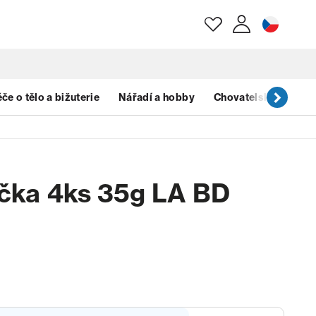
E-mail
če o tělo a bižuterie
Nářadí a hobby
Chovatelské potřeb
Heslo
íčka 4ks 35g LA BD
Zapomenuté heslo?