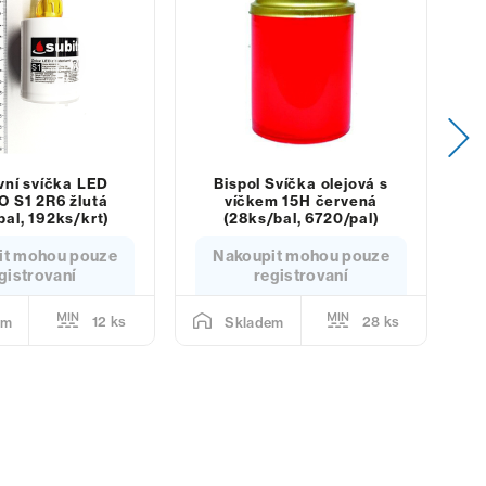
vní svíčka LED
Bispol Svíčka olejová s
O S1 2R6 žlutá
víčkem 15H červená
bal, 192ks/krt)
(28ks/bal, 6720/pal)
it mohou pouze
Nakoupit mohou pouze
gistrovaní
registrovaní
12 ks
28 ks
em
Skladem