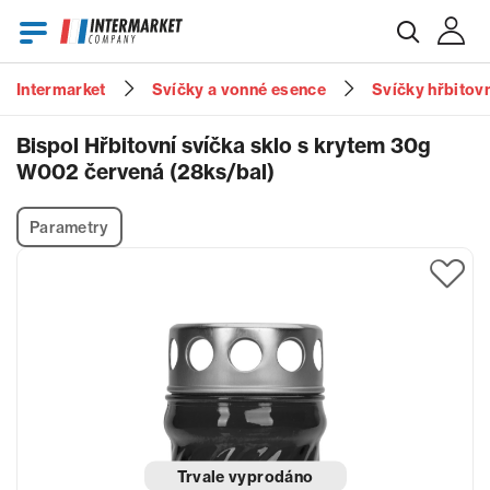
Intermarket
Svíčky a vonné esence
Svíčky hřbitov
E-mail
Bispol Hřbitovní svíčka sklo s krytem 30g
W002 červená (28ks/bal)
Heslo
Parametry
Zapomenuté heslo?
Trvale vyprodáno