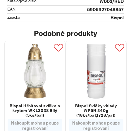
Katalogové číslo:
W002/RED
EAN:
5906927048857
Značka
Bispol
Podobné produkty
Bispol Hřbitovní svíčka s
Bispol Svíčky vklady
krytem WKL3038 Bílý
WP5N 340g
(5ks/bal)
(18ks/bal,1728/pal)
Nakoupit mohou pouze
Nakoupit mohou pouze
registrovaní
registrovaní