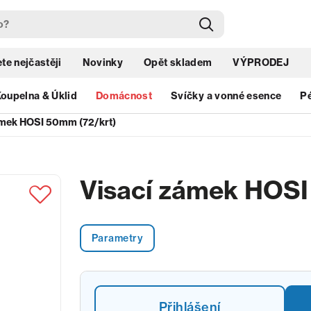
te nejčastěji
Novinky
Opět skladem
VÝPRODEJ
oupelna & Úklid
Domácnost
Svíčky a vonné esence
Pé
ámek HOSI 50mm (72/krt)
Visací zámek HOSI
Parametry
Přihlášení