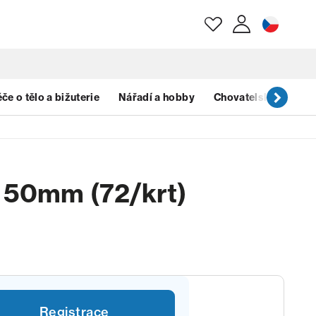
E-mail
če o tělo a bižuterie
Nářadí a hobby
Chovatelské potřeb
Heslo
 50mm (72/krt)
Zapomenuté heslo?
Registrace