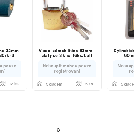
tina 32mm
Visací zámek litina 63mm -
Cylindric
80/krt)
zlatý se 3 klíči (6ks/bal)
60mm
u pouze
Nakoupit mohou pouze
Nakoup
aní
registrovaní
re
12 ks
6 ks
Skladem
Sklad
3