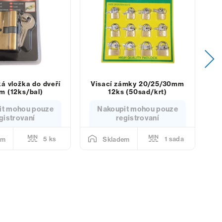
ká vložka do dveří
Visací zámky 20/25/30mm
 (12ks/bal)
12ks (50sad/krt)
it mohou pouze
Nakoupit mohou pouze
gistrovaní
registrovaní
5 ks
1 sada
em
Skladem