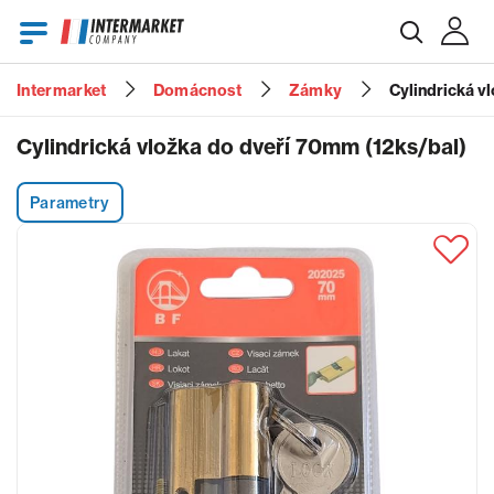
Intermarket
Domácnost
Zámky
Cylindrická v
E-mail
Cylindrická vložka do dveří 70mm (12ks/bal)
Parametry
Heslo
Zapomenuté heslo?