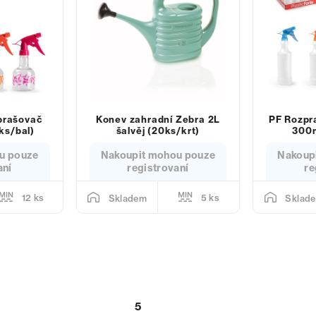
prašovač
Konev zahradní Zebra 2L
PF Rozpr
ks/bal)
šalvěj (20ks/krt)
300m
u pouze
Nakoupit mohou pouze
Nakoup
aní
registrovaní
re
12 ks
5 ks
Skladem
Sklad
5