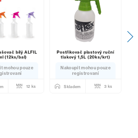
ašovač bílý ALFIL
Postřikovač plastový ruční
PF
l (12ks/bal)
tlakový 1,5L (20ks/krt)
it mohou pouze
Nakoupit mohou pouze
gistrovaní
registrovaní
12 ks
3 ks
em
Skladem