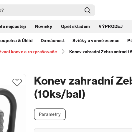
te nejčastěji
Novinky
Opět skladem
VÝPRODEJ
oupelna & Úklid
Domácnost
Svíčky a vonné esence
Pé
évací konve a rozprašovače
Konev zahradní Zebra antracit 
Konev zahradní Zeb
(10ks/bal)
Parametry