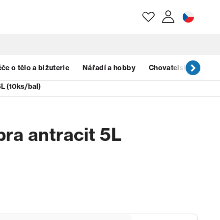
E-mail
če o tělo a bižuterie
Nářadí a hobby
Chovatelské potřeb
5L (10ks/bal)
Heslo
ra antracit 5L
Zapomenuté heslo?