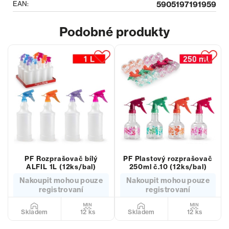
EAN:
5905197191959
Podobné produkty
PF Rozprašovač bílý
PF Plastový rozprašovač
ALFIL 1L (12ks/bal)
250ml č.10 (12ks/bal)
Nakoupit mohou pouze
Nakoupit mohou pouze
registrovaní
registrovaní
12 ks
12 ks
Skladem
Skladem