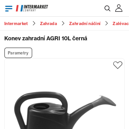
Intermarket
Zahrada
Zahradní náčiní
Zalévac
E-mail
Konev zahradní AGRI 10L černá
Parametry
Heslo
Zapomenuté heslo?