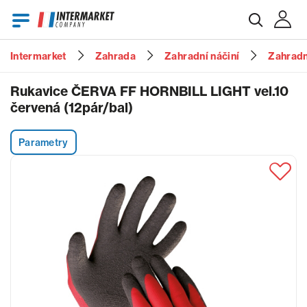
Intermarket
Zahrada
Zahradní náčiní
Zahradn
E-mail
Rukavice ČERVA FF HORNBILL LIGHT vel.10
červená (12pár/bal)
Heslo
Parametry
Zapomenuté heslo?