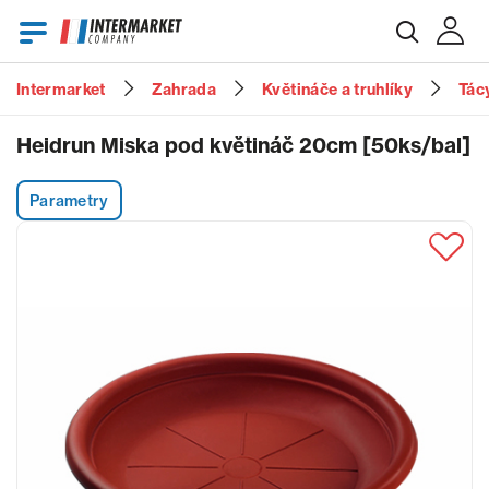
Intermarket
Zahrada
Květináče a truhlíky
Tác
E-mail
Heidrun Miska pod květináč 20cm [50ks/bal]
Parametry
Heslo
Zapomenuté heslo?