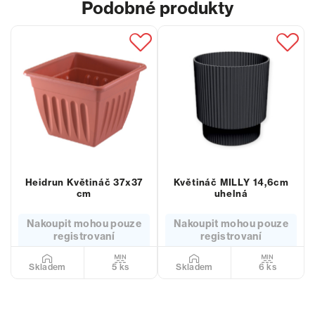
Podobné produkty
Heidrun Květináč 37x37
Květináč MILLY 14,6cm
cm
uhelná
Nakoupit mohou pouze
Nakoupit mohou pouze
registrovaní
registrovaní
5 ks
6 ks
Skladem
Skladem