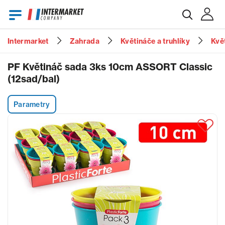
Intermarket
Zahrada
Květináče a truhlíky
Kvě
E-mail
PF Květináč sada 3ks 10cm ASSORT Classic
(12sad/bal)
Heslo
Parametry
Zapomenuté heslo?