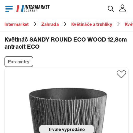
Intermarket
Zahrada
Květináče a truhlíky
Kvě
E-mail
Květináč SANDY ROUND ECO WOOD 12,8cm
antracit ECO
Heslo
Parametry
Zapomenuté heslo?
Trvale vyprodáno