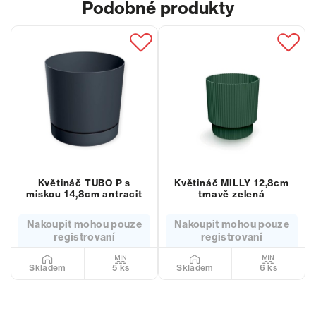
Podobné produkty
Květináč TUBO P s
Květináč MILLY 12,8cm
miskou 14,8cm antracit
tmavě zelená
Nakoupit mohou pouze
Nakoupit mohou pouze
registrovaní
registrovaní
5 ks
6 ks
Skladem
Skladem