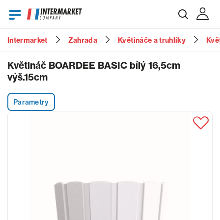
Intermarket
Zahrada
Květináče a truhlíky
Kvě
E-mail
Květináč BOARDEE BASIC bílý 16,5cm
výš.15cm
Heslo
Parametry
Zapomenuté heslo?