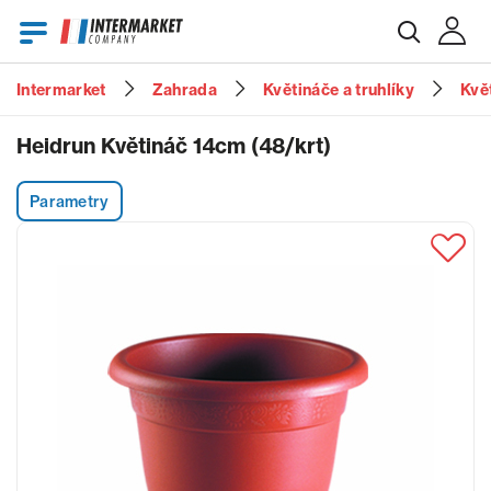
Intermarket
Zahrada
Květináče a truhlíky
Kvě
E-mail
Heidrun Květináč 14cm (48/krt)
Parametry
Heslo
Zapomenuté heslo?