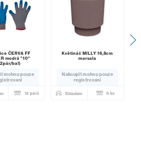
ice ČERVA FF
Květináč MILLY 16,8cm
P
R modrá "10"
marsala
12pár/bal)
it mohou pouze
Nakoupit mohou pouze
gistrovaní
registrovaní
12 párů
6 ks
em
Skladem