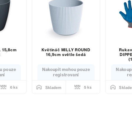
A 15,8cm
Květináč MILLY ROUND
Rukav
t
16,9cm světle šedá
DIPPE
(
u pouze
Nakoupit mohou pouze
Nakoup
aní
registrovaní
re
6 ks
5 ks
Skladem
Sklad