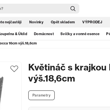
te nejčastěji
Novinky
Opět skladem
VÝPRODEJ
oupelna & Úklid
Domácnost
Svíčky a vonné esence
Pé
mocca 16cm výš.18,6cm
Květináč s krajko
výš.18,6cm
Parametry