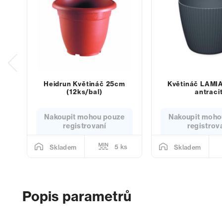
Heidrun Květináč 25cm
Květináč LAMI
(12ks/bal)
antraci
Nakoupit mohou pouze
Nakoupit moho
registrovaní
registrov
5 ks
Skladem
Skladem
Popis parametrů