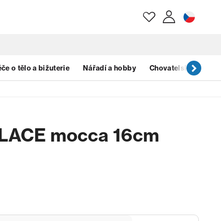
E-mail
če o tělo a bižuterie
Nářadí a hobby
Chovatelské potřeb
Heslo
u LACE mocca 16cm
Zapomenuté heslo?