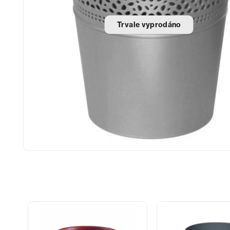
Trvale vyprodáno