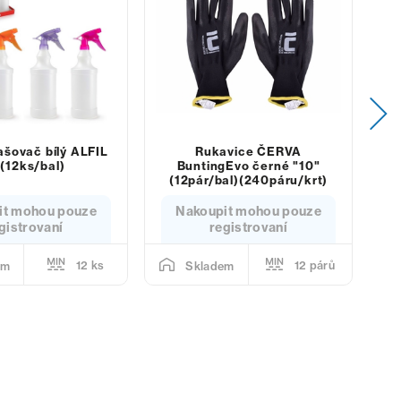
ašovač bílý ALFIL
Rukavice ČERVA
 (12ks/bal)
BuntingEvo černé "10"
(12pár/bal)(240páru/krt)
it mohou pouze
Nakoupit mohou pouze
gistrovaní
registrovaní
12 ks
12 párů
em
Skladem