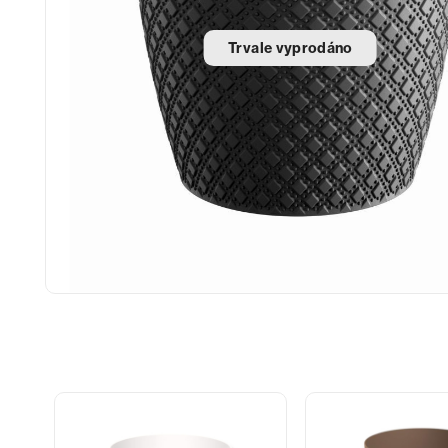
Trvale vyprodáno