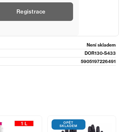
Registrace
Není skladem
DOR130-S433
5905197226491
OPĚT
SKLADEM