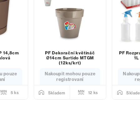
P 14,8cm
PF Dekorační květináč
PF Rozpr
hlová
Ø14cm Surtido MTGM
1L
(12ks/krt)
u pouze
Nakoupit mohou pouze
Nakoup
aní
registrovaní
re
5 ks
12 ks
Skladem
Sklad