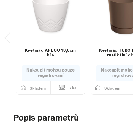
Květináč ARECO 13,8cm
Květináč TUBO 
bílá
rustikální ci
Nakoupit mohou pouze
Nakoupit moho
registrovaní
registrov
6 ks
Skladem
Skladem
Popis parametrů