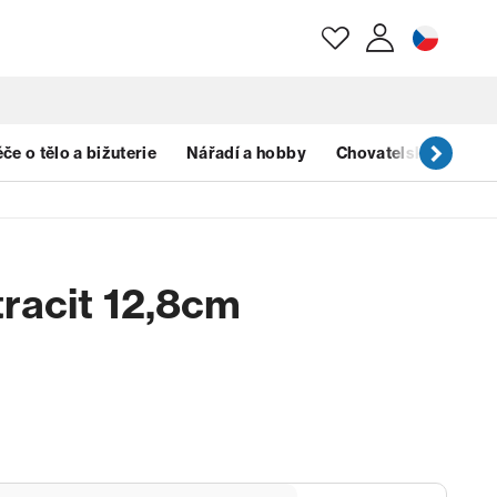
E-mail
če o tělo a bižuterie
Nářadí a hobby
Chovatelské potřeb
Heslo
tracit 12,8cm
Zapomenuté heslo?