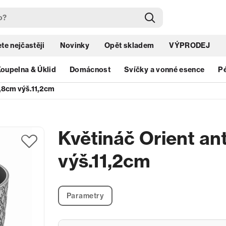
te nejčastěji
Novinky
Opět skladem
VÝPRODEJ
oupelna & Úklid
Domácnost
Svíčky a vonné esence
Pé
2,8cm výš.11,2cm
Květináč Orient an
výš.11,2cm
Parametry