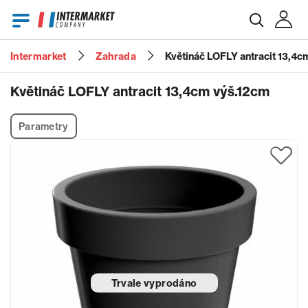
Intermarket
Zahrada
Květináč LOFLY antracit 13,4c
E-mail
Květináč LOFLY antracit 13,4cm výš.12cm
Parametry
Heslo
Zapomenuté heslo?
Trvale vyprodáno