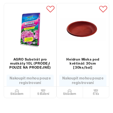
AGRO Substrát pro
Heidrun Miska pod
muškáty 10L (PRODEJ
květináč 30cm
POUZE NA PRODEJNĚ)
[30ks/bal]
Nakoupit mohou pouze
Nakoupit mohou pouze
registrovaní
registrovaní
5 Balení
5 ks
Skladem
Skladem