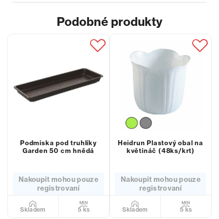
Podobné produkty
Podmiska pod truhlíky
Heidrun Plastový obal na
Garden 50 cm hnědá
květináč (48ks/krt)
Nakoupit mohou pouze
Nakoupit mohou pouze
registrovaní
registrovaní
5 ks
5 ks
Skladem
Skladem