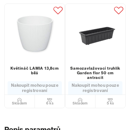
Květináč LAMIA 13,8cm
Samozavlažovací truhlík
bílá
Garden flor 50 cm
antracit
Nakoupit mohou pouze
Nakoupit mohou pouze
registrovaní
registrovaní
6 ks
5 ks
Skladem
Skladem
Popis parametrů