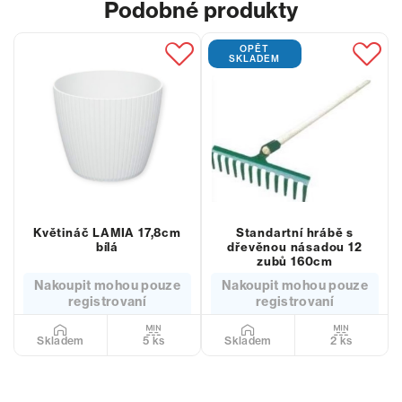
Podobné produkty
OPĚT
SKLADEM
Květináč LAMIA 17,8cm
Standartní hrábě s
bílá
dřevěnou násadou 12
zubů 160cm
Nakoupit mohou pouze
Nakoupit mohou pouze
registrovaní
registrovaní
5 ks
2 ks
Skladem
Skladem